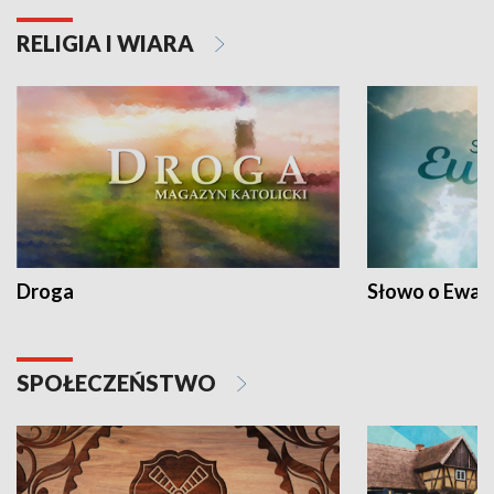
RELIGIA I WIARA
Droga
Słowo o Ewang
SPOŁECZEŃSTWO