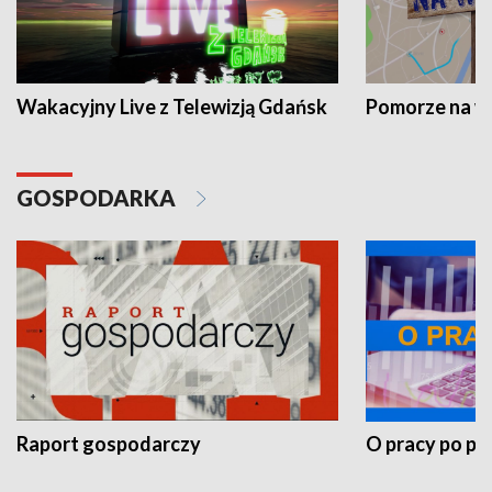
Wakacyjny Live z Telewizją Gdańsk
Pomorze na 
GOSPODARKA
Raport gospodarczy
O pracy po pr