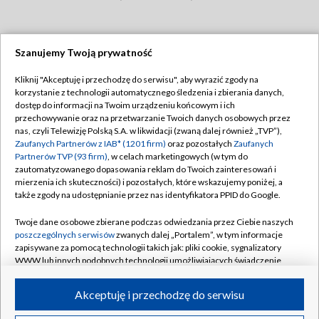
Szanujemy Twoją prywatność
Dołącz do nas:
Kliknij "Akceptuję i przechodzę do serwisu", aby wyrazić zgody na
korzystanie z technologii automatycznego śledzenia i zbierania danych,
TVP
dostęp do informacji na Twoim urządzeniu końcowym i ich
Abonament TVP
przechowywanie oraz na przetwarzanie Twoich danych osobowych przez
Regulamin TVP
nas, czyli Telewizję Polską S.A. w likwidacji (zwaną dalej również „TVP”),
Emisja w TVP
Zaufanych Partnerów z IAB* (1201 firm)
oraz pozostałych
Zaufanych
Polityka prywatności
Partnerów TVP (93 firm)
, w celach marketingowych (w tym do
Centrum informacji TVP
Moje zgody
zautomatyzowanego dopasowania reklam do Twoich zainteresowań i
mierzenia ich skuteczności) i pozostałych, które wskazujemy poniżej, a
Naziemna Telewizja Cyfrowa
Pomoc
także zgody na udostępnianie przez nas identyfikatora PPID do Google.
Sklep TVP
Biuro reklamy
Twoje dane osobowe zbierane podczas odwiedzania przez Ciebie naszych
Rada Programowa
poszczególnych serwisów
zwanych dalej „Portalem”, w tym informacje
Kontakt
zapisywane za pomocą technologii takich jak: pliki cookie, sygnalizatory
System NOS
WWW lub innych podobnych technologii umożliwiających świadczenie
dopasowanych i bezpiecznych usług, personalizację treści oraz reklam,
Informacje o nadawcy
Kanały
udostępnianie funkcji mediów społecznościowych oraz analizowanie
Akceptuję i przechodzę do serwisu
ruchu w Internecie.
Program dla prasy
©2026 Telewizja Polska S.A. w likwidacji