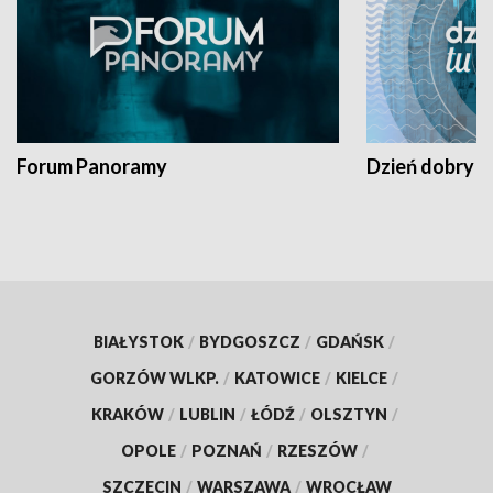
Forum Panoramy
Dzień dobry t
BIAŁYSTOK
/
BYDGOSZCZ
/
GDAŃSK
/
GORZÓW WLKP.
/
KATOWICE
/
KIELCE
/
KRAKÓW
/
LUBLIN
/
ŁÓDŹ
/
OLSZTYN
/
OPOLE
/
POZNAŃ
/
RZESZÓW
/
SZCZECIN
/
WARSZAWA
/
WROCŁAW