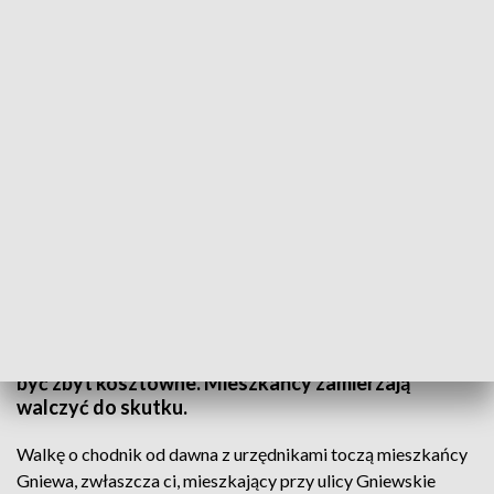
Mieszkańcy Gniewa walczą o chodnik i bezpieczeństwo
Niebezpiecznie, wąsko i bez oświetlenia - tak
wygląda codzienność mieszkańców jednej z ulic w
Gniewie. Wszystko przez brak chodnika wzdłuż
ruchliwej drogi wojewódzkiej. Powstał projekt
chodnika, ale okazuje się, że jego wykonanie może
być zbyt kosztowne. Mieszkańcy zamierzają
walczyć do skutku.
Walkę o chodnik od dawna z urzędnikami toczą mieszkańcy
Gniewa, zwłaszcza ci, mieszkający przy ulicy Gniewskie