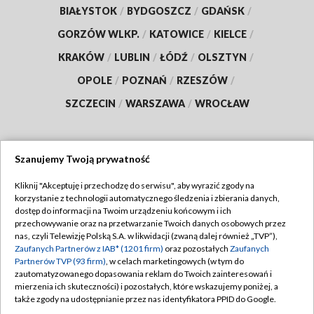
BIAŁYSTOK
/
BYDGOSZCZ
/
GDAŃSK
/
GORZÓW WLKP.
/
KATOWICE
/
KIELCE
/
KRAKÓW
/
LUBLIN
/
ŁÓDŹ
/
OLSZTYN
/
OPOLE
/
POZNAŃ
/
RZESZÓW
/
SZCZECIN
/
WARSZAWA
/
WROCŁAW
Szanujemy Twoją prywatność
Dołącz do nas:
Kliknij "Akceptuję i przechodzę do serwisu", aby wyrazić zgody na
korzystanie z technologii automatycznego śledzenia i zbierania danych,
TVP
dostęp do informacji na Twoim urządzeniu końcowym i ich
Abonament TVP
przechowywanie oraz na przetwarzanie Twoich danych osobowych przez
Regulamin TVP
nas, czyli Telewizję Polską S.A. w likwidacji (zwaną dalej również „TVP”),
Emisja w TVP
Polityka prywatności
Zaufanych Partnerów z IAB* (1201 firm)
oraz pozostałych
Zaufanych
Partnerów TVP (93 firm)
, w celach marketingowych (w tym do
Centrum informacji TVP
Moje zgody
zautomatyzowanego dopasowania reklam do Twoich zainteresowań i
mierzenia ich skuteczności) i pozostałych, które wskazujemy poniżej, a
Naziemna Telewizja Cyfrowa
Pomoc
także zgody na udostępnianie przez nas identyfikatora PPID do Google.
Sklep TVP