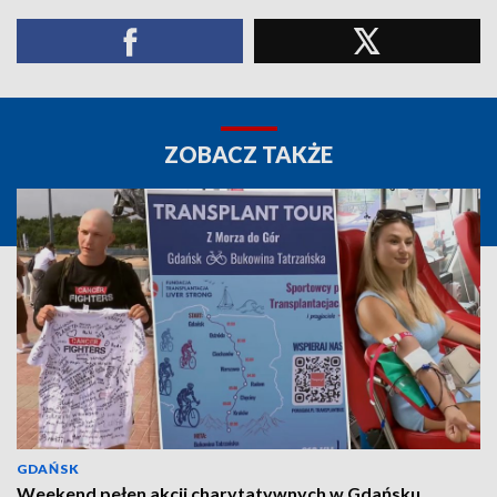
ZOBACZ TAKŻE
GDAŃSK
Weekend pełen akcji charytatywnych w Gdańsku