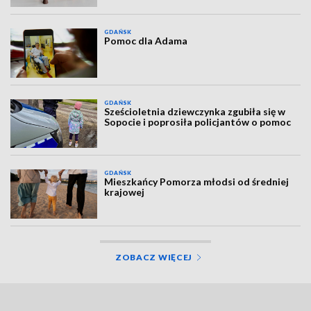
GDAŃSK
Pomoc dla Adama
GDAŃSK
Sześcioletnia dziewczynka zgubiła się w
Sopocie i poprosiła policjantów o pomoc
GDAŃSK
Mieszkańcy Pomorza młodsi od średniej
krajowej
ZOBACZ WIĘCEJ