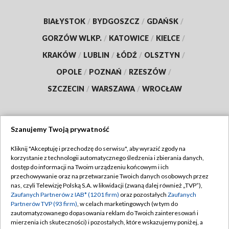
BIAŁYSTOK
/
BYDGOSZCZ
/
GDAŃSK
/
GORZÓW WLKP.
/
KATOWICE
/
KIELCE
/
KRAKÓW
/
LUBLIN
/
ŁÓDŹ
/
OLSZTYN
/
OPOLE
/
POZNAŃ
/
RZESZÓW
/
SZCZECIN
/
WARSZAWA
/
WROCŁAW
Szanujemy Twoją prywatność
Dołącz do nas:
Kliknij "Akceptuję i przechodzę do serwisu", aby wyrazić zgody na
korzystanie z technologii automatycznego śledzenia i zbierania danych,
TVP
dostęp do informacji na Twoim urządzeniu końcowym i ich
Abonament TVP
przechowywanie oraz na przetwarzanie Twoich danych osobowych przez
Regulamin TVP
nas, czyli Telewizję Polską S.A. w likwidacji (zwaną dalej również „TVP”),
Emisja w TVP
Polityka prywatności
Zaufanych Partnerów z IAB* (1201 firm)
oraz pozostałych
Zaufanych
Partnerów TVP (93 firm)
, w celach marketingowych (w tym do
Centrum informacji TVP
Moje zgody
zautomatyzowanego dopasowania reklam do Twoich zainteresowań i
mierzenia ich skuteczności) i pozostałych, które wskazujemy poniżej, a
Naziemna Telewizja Cyfrowa
Pomoc