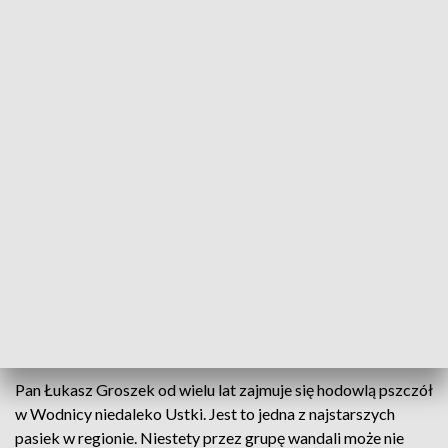
Nieznani sprawcy zniszczyli pasiekę w Wodnicy koło Ustki
Zdemolowana pasieka i setki tysięcy martwych
pszczół. W Wodnicy nieznani sprawcy zniszczyli
20-letnią hodowlę. Załamany właściciel prosi o
pomoc w ustaleniu sprawców, którzy z pewnością
zostali pokąsani przez pszczoły. Sprawą zajęła się
także Policja.
Pan Łukasz Groszek od wielu lat zajmuje się hodowlą pszczół
w Wodnicy niedaleko Ustki. Jest to jedna z najstarszych
pasiek w regionie. Niestety przez grupę wandali może nie