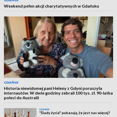
GDAŃSK
Weekend pełen akcji charytatywnych w Gdańsku
GDAŃSK
Historia niewidomej pani Heleny z Gdyni poruszyła
internautów. W dwie godziny zebrali 100 tys. zł. 90-latka
poleci do Australii
GDAŃSK
“Ślady życia" pokazują, że jest nas więcej?