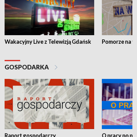
Wakacyjny Live z Telewizją Gdańsk
Pomorze na 
GOSPODARKA
Raport gospodarczy
O pracy po pr