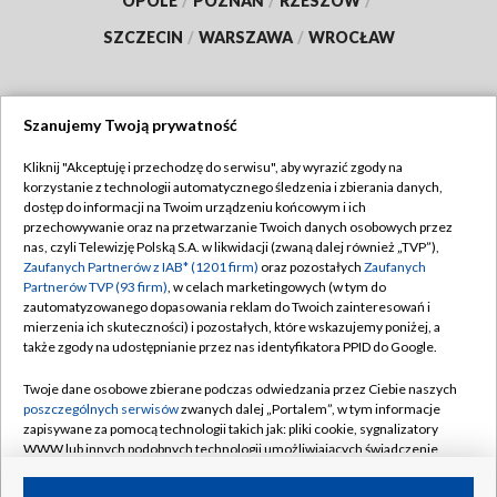
OPOLE
/
POZNAŃ
/
RZESZÓW
/
SZCZECIN
/
WARSZAWA
/
WROCŁAW
Szanujemy Twoją prywatność
Dołącz do nas:
Kliknij "Akceptuję i przechodzę do serwisu", aby wyrazić zgody na
korzystanie z technologii automatycznego śledzenia i zbierania danych,
TVP
dostęp do informacji na Twoim urządzeniu końcowym i ich
Abonament TVP
przechowywanie oraz na przetwarzanie Twoich danych osobowych przez
Regulamin TVP
nas, czyli Telewizję Polską S.A. w likwidacji (zwaną dalej również „TVP”),
Emisja w TVP
Zaufanych Partnerów z IAB* (1201 firm)
oraz pozostałych
Zaufanych
Polityka prywatności
Partnerów TVP (93 firm)
, w celach marketingowych (w tym do
Centrum informacji TVP
Moje zgody
zautomatyzowanego dopasowania reklam do Twoich zainteresowań i
mierzenia ich skuteczności) i pozostałych, które wskazujemy poniżej, a
Naziemna Telewizja Cyfrowa
Pomoc
także zgody na udostępnianie przez nas identyfikatora PPID do Google.
Sklep TVP
Biuro reklamy
Twoje dane osobowe zbierane podczas odwiedzania przez Ciebie naszych
Rada Programowa
poszczególnych serwisów
zwanych dalej „Portalem”, w tym informacje
Kontakt
zapisywane za pomocą technologii takich jak: pliki cookie, sygnalizatory
System NOS
WWW lub innych podobnych technologii umożliwiających świadczenie
dopasowanych i bezpiecznych usług, personalizację treści oraz reklam,
Informacje o nadawcy
Kanały
udostępnianie funkcji mediów społecznościowych oraz analizowanie