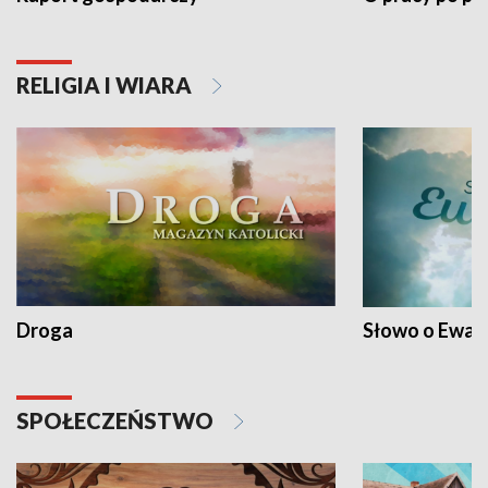
RELIGIA I WIARA
Droga
Słowo o Ewang
SPOŁECZEŃSTWO