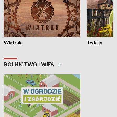
Wiatrak
Tedë jo
ROLNICTWO I WIEŚ