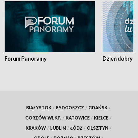
Forum Panoramy
Dzień dobry t
BIAŁYSTOK
/
BYDGOSZCZ
/
GDAŃSK
/
GORZÓW WLKP.
/
KATOWICE
/
KIELCE
/
KRAKÓW
/
LUBLIN
/
ŁÓDŹ
/
OLSZTYN
/