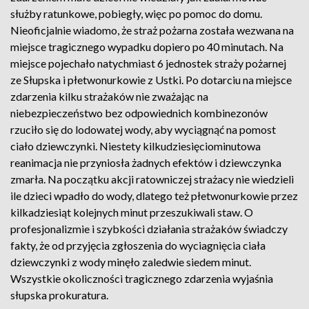
służby ratunkowe, pobiegły, więc po pomoc do domu.
Nieoficjalnie wiadomo, że straż pożarna została wezwana na
miejsce tragicznego wypadku dopiero po 40 minutach. Na
miejsce pojechało natychmiast 6 jednostek straży pożarnej
ze Słupska i płetwonurkowie z Ustki. Po dotarciu na miejsce
zdarzenia kilku strażaków nie zważając na
niebezpieczeństwo bez odpowiednich kombinezonów
rzuciło się do lodowatej wody, aby wyciągnąć na pomost
ciało dziewczynki. Niestety kilkudziesięciominutowa
reanimacja nie przyniosła żadnych efektów i dziewczynka
zmarła. Na początku akcji ratowniczej strażacy nie wiedzieli
ile dzieci wpadło do wody, dlatego też płetwonurkowie przez
kilkadziesiąt kolejnych minut przeszukiwali staw. O
profesjonalizmie i szybkości działania strażaków świadczy
fakty, że od przyjęcia zgłoszenia do wyciagnięcia ciała
dziewczynki z wody minęło zaledwie siedem minut.
Wszystkie okoliczności tragicznego zdarzenia wyjaśnia
słupska prokuratura.