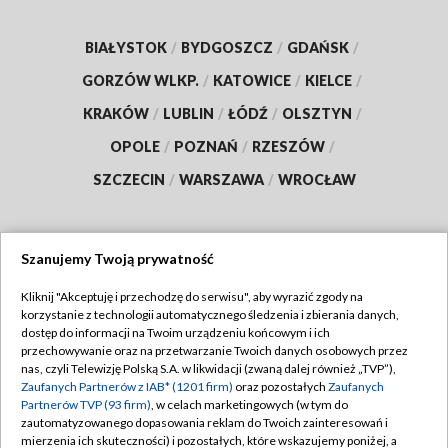
BIAŁYSTOK
/
BYDGOSZCZ
/
GDAŃSK
/
GORZÓW WLKP.
/
KATOWICE
/
KIELCE
/
KRAKÓW
/
LUBLIN
/
ŁÓDŹ
/
OLSZTYN
/
OPOLE
/
POZNAŃ
/
RZESZÓW
/
SZCZECIN
/
WARSZAWA
/
WROCŁAW
Szanujemy Twoją prywatność
Dołącz do nas:
Kliknij "Akceptuję i przechodzę do serwisu", aby wyrazić zgody na
korzystanie z technologii automatycznego śledzenia i zbierania danych,
TVP
dostęp do informacji na Twoim urządzeniu końcowym i ich
Abonament TVP
przechowywanie oraz na przetwarzanie Twoich danych osobowych przez
Regulamin TVP
nas, czyli Telewizję Polską S.A. w likwidacji (zwaną dalej również „TVP”),
Emisja w TVP
Polityka prywatności
Zaufanych Partnerów z IAB* (1201 firm)
oraz pozostałych
Zaufanych
Partnerów TVP (93 firm)
, w celach marketingowych (w tym do
Centrum informacji TVP
Moje zgody
zautomatyzowanego dopasowania reklam do Twoich zainteresowań i
mierzenia ich skuteczności) i pozostałych, które wskazujemy poniżej, a
Naziemna Telewizja Cyfrowa