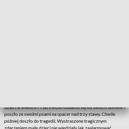
Ośmioletnia dziewczynka zginęła pod lodem
Tragiczny wypadek w Słupsku. Pod ośmioletnią
dziewczynka załamał się lód. Mimo akcji
ratowniczej dziecka nie udało się uratować
Do tragicznego zdarzenia doszło późnym popołudniem na
terenie Klasztornych Stawów na peryferiach Słupska. Troje
dzieci w wieku 8 i 9 lat mocno oddaliło się od swoich domów i
poszło ze swoimi psami na spacer nad trzy stawy. Chwile
później doszło do tragedii. Wystraszone tragicznym
zdarzeniem małe dzieci nie wiedziały jak zaalarmować