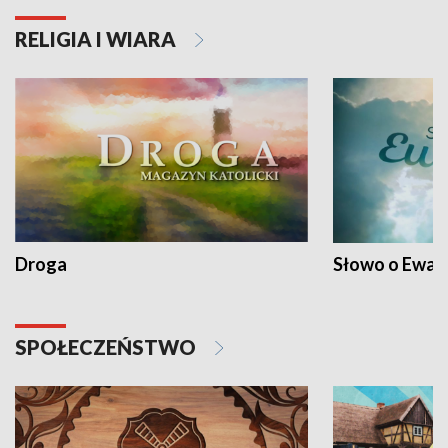
RELIGIA I WIARA
Droga
Słowo o Ewang
SPOŁECZEŃSTWO