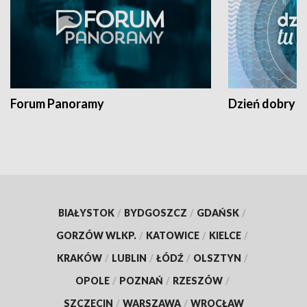
Forum Panoramy
Dzień dobry t
BIAŁYSTOK
/
BYDGOSZCZ
/
GDAŃSK
/
GORZÓW WLKP.
/
KATOWICE
/
KIELCE
/
KRAKÓW
/
LUBLIN
/
ŁÓDŹ
/
OLSZTYN
/
OPOLE
/
POZNAŃ
/
RZESZÓW
/
SZCZECIN
/
WARSZAWA
/
WROCŁAW