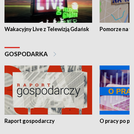
Wakacyjny Live z Telewizją Gdańsk
Pomorze na 
GOSPODARKA
Raport gospodarczy
O pracy po pr