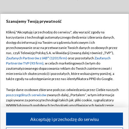
Szanujemy Twoją prywatność
Dołącz do nas:
Kliknij "Akceptuję i przechodzę do serwisu", aby wyrazić zgody na
korzystanie z technologii automatycznego śledzenia i zbierania danych,
TVP
dostęp do informacji na Twoim urządzeniu końcowym i ich
Abonament TVP
przechowywanie oraz na przetwarzanie Twoich danych osobowych przez
Regulamin TVP
nas, czyli Telewizję Polską S.A. w likwidacji (zwaną dalej również „TVP”),
Emisja w TVP
Zaufanych Partnerów z IAB* (1201 firm)
oraz pozostałych
Zaufanych
Polityka prywatności
Partnerów TVP (93 firm)
, w celach marketingowych (w tym do
Centrum informacji TVP
Moje zgody
zautomatyzowanego dopasowania reklam do Twoich zainteresowań i
mierzenia ich skuteczności) i pozostałych, które wskazujemy poniżej, a
Naziemna Telewizja Cyfrowa
Pomoc
także zgody na udostępnianie przez nas identyfikatora PPID do Google.
Sklep TVP
Biuro reklamy
Twoje dane osobowe zbierane podczas odwiedzania przez Ciebie naszych
Rada Programowa
poszczególnych serwisów
zwanych dalej „Portalem”, w tym informacje
Kontakt
zapisywane za pomocą technologii takich jak: pliki cookie, sygnalizatory
System NOS
WWW lub innych podobnych technologii umożliwiających świadczenie
dopasowanych i bezpiecznych usług, personalizację treści oraz reklam,
Informacje o nadawcy
Kanały
udostępnianie funkcji mediów społecznościowych oraz analizowanie
Akceptuję i przechodzę do serwisu
ruchu w Internecie.
Program dla prasy
©2026 Telewizja Polska S.A. w likwidacji