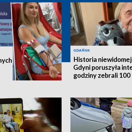
GDAŃSK
Historia niewidomej
nych
Gdyni poruszyła in
godziny zebrali 100 t
poleci do Australii