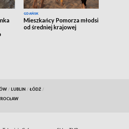
GDAŃSK
ynka
Mieszkańcy Pomorza młodsi
od średniej krajowej
o
KÓW
/
LUBLIN
/
ŁÓDŹ
/
ROCŁAW