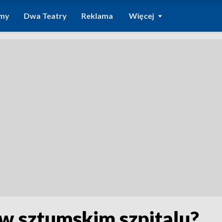
amy
Dwa Teatry
Reklama
Więcej
 w sztumskim szpitalu?