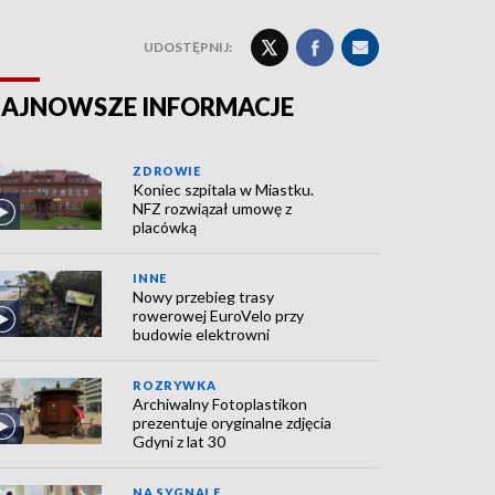
UDOSTĘPNIJ:
AJNOWSZE INFORMACJE
ZDROWIE
Koniec szpitala w Miastku.
NFZ rozwiązał umowę z
placówką
INNE
Nowy przebieg trasy
rowerowej EuroVelo przy
budowie elektrowni
ROZRYWKA
Archiwalny Fotoplastikon
prezentuje oryginalne zdjęcia
Gdyni z lat 30
NA SYGNALE