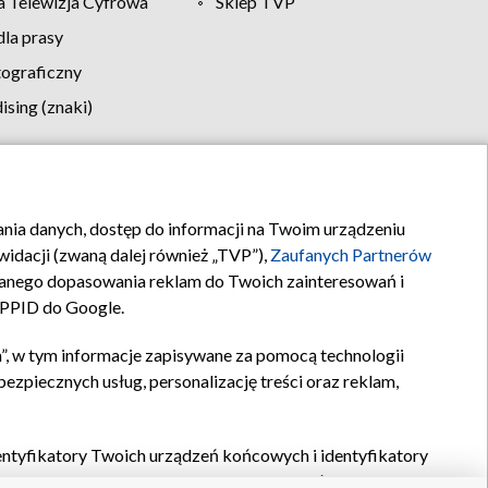
 Telewizja Cyfrowa
Sklep TVP
la prasy
tograficzny
sing (znaki)
klamy
Kontakt
rania danych, dostęp do informacji na Twoim urządzeniu
idacji (zwaną dalej również „TVP”),
Zaufanych Partnerów
anego dopasowania reklam do Twoich zainteresowań i
a PPID do Google.
”, w tym informacje zapisywane za pomocą technologii
zpiecznych usług, personalizację treści oraz reklam,
identyfikatory Twoich urządzeń końcowych i identyfikatory
P,
Zaufanych Partnerów z IAB
oraz pozostałych
Zaufanych