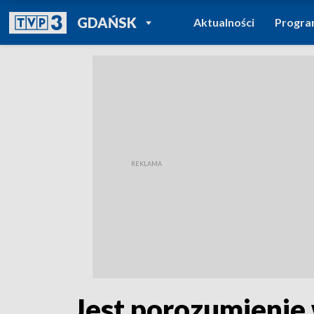
POWRÓT DO
GDAŃSK
Aktualności
Progr
TVP REGIONY
Jest porozumienie