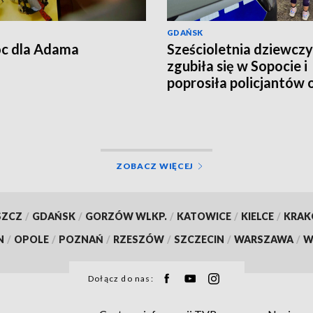
GDAŃSK
c dla Adama
Sześcioletnia dziewcz
zgubiła się w Sopocie i
poprosiła policjantów 
pomoc
ZOBACZ WIĘCEJ
SZCZ
/
GDAŃSK
/
GORZÓW WLKP.
/
KATOWICE
/
KIELCE
/
KRA
N
/
OPOLE
/
POZNAŃ
/
RZESZÓW
/
SZCZECIN
/
WARSZAWA
/
W
Dołącz do nas: