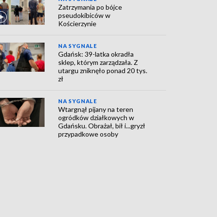
Zatrzymania po bójce
pseudokibiców w
Kościerzynie
NA SYGNALE
Gdańsk: 39-latka okradła
sklep, którym zarządzała. Z
utargu zniknęło ponad 20 tys.
zł
NA SYGNALE
Wtargnął pijany na teren
ogródków działkowych w
Gdańsku. Obrażał, bił i...gryzł
przypadkowe osoby