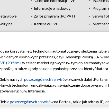
Centrum informacji TVP
Naziemna
Informacje o nadawcy
Program d
zetargowe
Zgłoś program (ROPAT)
Serwis fo
wizyjna
Kariera w TVP
Merchandi
Polityka prywatności
Moje zgody
Pomoc
Biuro re
ody na korzystanie z technologii automatycznego śledzenia i zbie
 danych osobowych przez nas, czyli Telewizję Polską S.A. w likw
VP (93 firm)
, w celach marketingowych (w tym do zautomatyzow
 poniżej, a także zgody na udostępnianie przez nas identyfikator
Ciebie naszych
poszczególnych serwisów
zwanych dalej „Portalem
obnych technologii umożliwiających świadczenie dopasowanych i be
zowanie ruchu w Internecie.
Ciebie
poszczególnych serwisów
na Portalu, takie jak adresy IP, 
sach Portalu czy historia odwiedzin będą przetwarzane przez TV