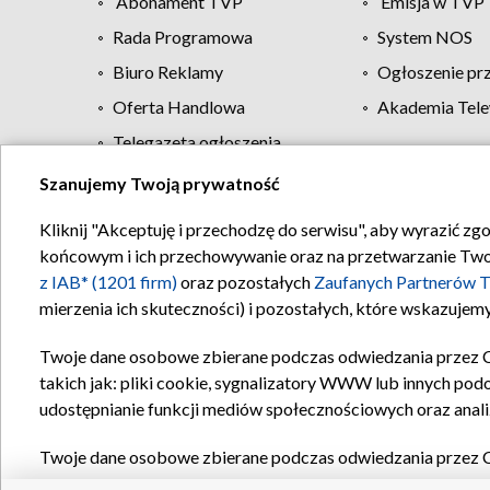
Abonament TVP
Emisja w TVP
Rada Programowa
System NOS
Biuro Reklamy
Ogłoszenie pr
Oferta Handlowa
Akademia Tele
Telegazeta ogłoszenia
Szanujemy Twoją prywatność
Regulamin TVP
Kliknij "Akceptuję i przechodzę do serwisu", aby wyrazić zg
końcowym i ich przechowywanie oraz na przetwarzanie Twoich
z IAB* (1201 firm)
oraz pozostałych
Zaufanych Partnerów T
mierzenia ich skuteczności) i pozostałych, które wskazujemy
Twoje dane osobowe zbierane podczas odwiedzania przez 
takich jak: pliki cookie, sygnalizatory WWW lub innych pod
udostępnianie funkcji mediów społecznościowych oraz anali
Twoje dane osobowe zbierane podczas odwiedzania przez 
plików cookie, informacje o Twoich wyszukiwaniach w serwi