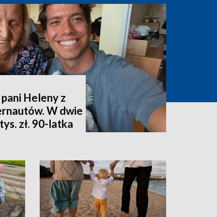
 pani Heleny z
ternautów. W dwie
ys. zł. 90-latka