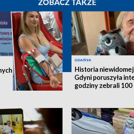
ZOBACZ TAKŻE
GDAŃSK
Historia niewidomej
nych
Gdyni poruszyła in
godziny zebrali 100 t
poleci do Australii