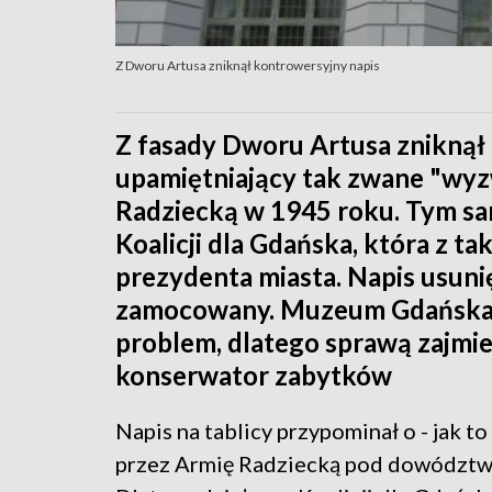
Z Dworu Artusa zniknął kontrowersyjny napis
Z fasady Dworu Artusa zniknął 
upamiętniający tak zwane "wyz
Radziecką w 1945 roku. Tym sa
Koalicji dla Gdańska, która z t
prezydenta miasta. Napis usunięt
zamocowany. Muzeum Gdańska, 
problem, dlatego sprawą zajmi
konserwator zabytków
Napis na tablicy przypominał o - jak 
przez Armię Radziecką pod dowództw