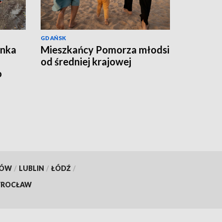
GDAŃSK
ynka
Mieszkańcy Pomorza młodsi
od średniej krajowej
o
KÓW
/
LUBLIN
/
ŁÓDŹ
/
ROCŁAW