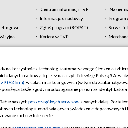
Centrum informacji TVP
Naziemna
Informacje o nadawcy
Program d
zetargowe
Zgłoś program (ROPAT)
Serwis fo
wizyjna
Kariera w TVP
Merchandi
Polityka prywatności
Moje zgody
Pomoc
Biuro re
ody na korzystanie z technologii automatycznego śledzenia i zbie
 danych osobowych przez nas, czyli Telewizję Polską S.A. w likw
VP (93 firm)
, w celach marketingowych (w tym do zautomatyzow
 poniżej, a także zgody na udostępnianie przez nas identyfikator
Ciebie naszych
poszczególnych serwisów
zwanych dalej „Portalem
obnych technologii umożliwiających świadczenie dopasowanych i be
zowanie ruchu w Internecie.
Ciebie
poszczególnych serwisów
na Portalu, takie jak adresy IP, 