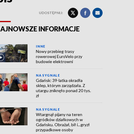
UDOSTĘPNIJ:
AJNOWSZE INFORMACJE
INNE
Nowy przebieg trasy
rowerowej EuroVelo przy
budowie elektrowni
NA SYGNALE
Gdańsk: 39-latka okradła
sklep, którym zarządzała. Z
utargu zniknęło ponad 20 tys.
zł
NA SYGNALE
Wtargnął pijany na teren
ogródków działkowych w
Gdańsku. Obrażał, bił i...gryzł
przypadkowe osoby