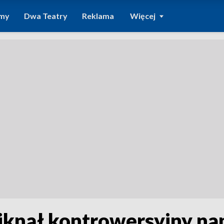
amy
Dwa Teatry
Reklama
Więcej
iknął kontrowersyjny na