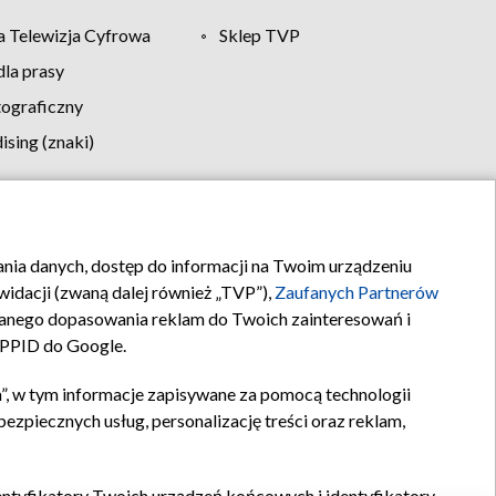
 Telewizja Cyfrowa
Sklep TVP
la prasy
tograficzny
sing (znaki)
klamy
Kontakt
rania danych, dostęp do informacji na Twoim urządzeniu
idacji (zwaną dalej również „TVP”),
Zaufanych Partnerów
anego dopasowania reklam do Twoich zainteresowań i
a PPID do Google.
”, w tym informacje zapisywane za pomocą technologii
zpiecznych usług, personalizację treści oraz reklam,
identyfikatory Twoich urządzeń końcowych i identyfikatory