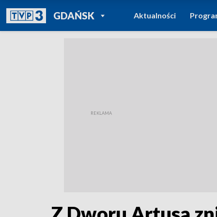
POWRÓT DO
GDAŃSK
Aktualności
Progr
TVP REGIONY
Z Dworu Artusa zn