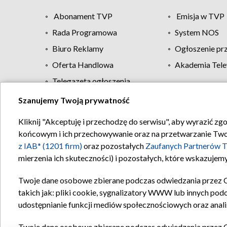
Abonament TVP
Emisja w TVP
Rada Programowa
System NOS
Biuro Reklamy
Ogłoszenie pr
Oferta Handlowa
Akademia Tele
Telegazeta ogłoszenia
Szanujemy Twoją prywatność
Regulamin TVP
Kliknij "Akceptuję i przechodzę do serwisu", aby wyrazić zg
końcowym i ich przechowywanie oraz na przetwarzanie Twoich
z IAB* (1201 firm)
oraz pozostałych
Zaufanych Partnerów T
mierzenia ich skuteczności) i pozostałych, które wskazujemy
Twoje dane osobowe zbierane podczas odwiedzania przez 
takich jak: pliki cookie, sygnalizatory WWW lub innych pod
udostępnianie funkcji mediów społecznościowych oraz anali
Twoje dane osobowe zbierane podczas odwiedzania przez 