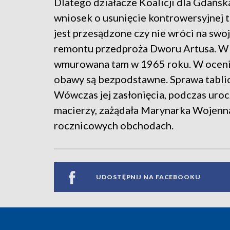
Dlatego działacze Koalicji dla Gdańsk
wniosek o usunięcie kontrowersyjnej ta
jest przesądzone czy nie wróci na swoj
remontu przedproża Dworu Artusa. W e
wmurowana tam w 1965 roku. W oceni
obawy są bezpodstawne. Sprawa tabli
Wówczas jej zasłonięcia, podczas uro
macierzy, zażądała Marynarka Wojenna,
rocznicowych obchodach.
UDOSTĘPNIJ NA FACEBOOKU