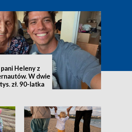
 pani Heleny z
ternautów. W dwie
ys. zł. 90-latka