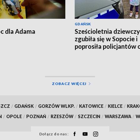
GDAŃSK
c dla Adama
Sześcioletnia dziewcz
zgubiła się w Sopocie i
poprosiła policjantów 
pomoc
ZOBACZ WIĘCEJ
SZCZ
/
GDAŃSK
/
GORZÓW WLKP.
/
KATOWICE
/
KIELCE
/
KRA
N
/
OPOLE
/
POZNAŃ
/
RZESZÓW
/
SZCZECIN
/
WARSZAWA
/
W
Dołącz do nas: