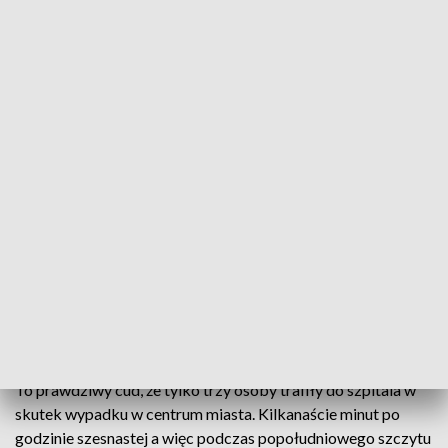
Sprawdzają okoliczności wykolejenia tramwaju
Nie tylko policja, ale także Gdańskie Autobusy i
Tramwaje sprawdzają okoliczności wykolejenia się
tramwaju w centrum Gdańska. Została powołana
specjalna komisja, która będzie badać, kto lub co
zawiniło i spowodowało wypadek, w którym
ucierpiały trzy osoby
To prawdziwy cud, że tylko trzy osoby trafiły do szpitala w
skutek wypadku w centrum miasta. Kilkanaście minut po
godzinie szesnastej a więc podczas popołudniowego szczytu