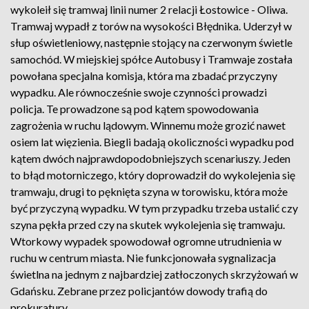
wykoleił się tramwaj linii numer 2 relacji Łostowice - Oliwa.
Tramwaj wypadł z torów na wysokości Błędnika. Uderzył w
słup oświetleniowy, następnie stojący na czerwonym świetle
samochód. W miejskiej spółce Autobusy i Tramwaje została
powołana specjalna komisja, która ma zbadać przyczyny
wypadku. Ale równocześnie swoje czynności prowadzi
policja. Te prowadzone są pod kątem spowodowania
zagrożenia w ruchu lądowym. Winnemu może grozić nawet
osiem lat więzienia. Biegli badają okoliczności wypadku pod
kątem dwóch najprawdopodobniejszych scenariuszy. Jeden
to błąd motorniczego, który doprowadził do wykolejenia się
tramwaju, drugi to pęknięta szyna w torowisku, która może
być przyczyną wypadku. W tym przypadku trzeba ustalić czy
szyna pękła przed czy na skutek wykolejenia się tramwaju.
Wtorkowy wypadek spowodował ogromne utrudnienia w
ruchu w centrum miasta. Nie funkcjonowała sygnalizacja
świetlna na jednym z najbardziej zatłoczonych skrzyżowań w
Gdańsku. Zebrane przez policjantów dowody trafią do
prokuratury.