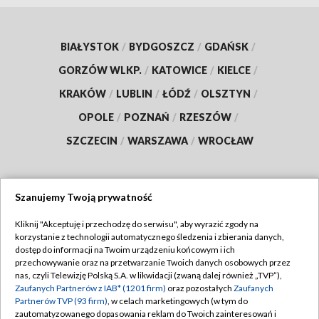
BIAŁYSTOK
/
BYDGOSZCZ
/
GDAŃSK
/
GORZÓW WLKP.
/
KATOWICE
/
KIELCE
/
KRAKÓW
/
LUBLIN
/
ŁÓDŹ
/
OLSZTYN
/
OPOLE
/
POZNAŃ
/
RZESZÓW
/
SZCZECIN
/
WARSZAWA
/
WROCŁAW
Szanujemy Twoją prywatność
Dołącz do nas:
Kliknij "Akceptuję i przechodzę do serwisu", aby wyrazić zgody na
korzystanie z technologii automatycznego śledzenia i zbierania danych,
TVP
dostęp do informacji na Twoim urządzeniu końcowym i ich
Abonament TVP
przechowywanie oraz na przetwarzanie Twoich danych osobowych przez
Regulamin TVP
nas, czyli Telewizję Polską S.A. w likwidacji (zwaną dalej również „TVP”),
Emisja w TVP
Polityka prywatności
Zaufanych Partnerów z IAB* (1201 firm)
oraz pozostałych
Zaufanych
Partnerów TVP (93 firm)
, w celach marketingowych (w tym do
Centrum informacji TVP
Moje zgody
zautomatyzowanego dopasowania reklam do Twoich zainteresowań i