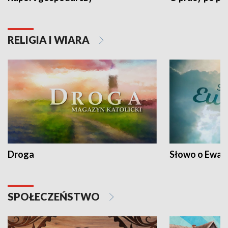
RELIGIA I WIARA
Droga
Słowo o Ewang
SPOŁECZEŃSTWO