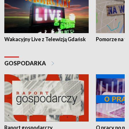
Wakacyjny Live z Telewizją Gdańsk
Pomorze na 
GOSPODARKA
Raport gospodarczy
O pracy po pr