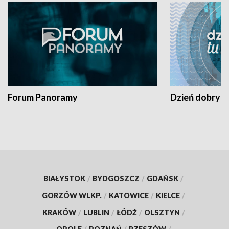
Forum Panoramy
Dzień dobry t
BIAŁYSTOK
/
BYDGOSZCZ
/
GDAŃSK
/
GORZÓW WLKP.
/
KATOWICE
/
KIELCE
/
KRAKÓW
/
LUBLIN
/
ŁÓDŹ
/
OLSZTYN
/