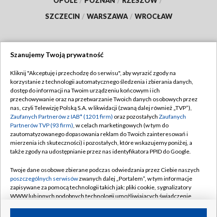
OPOLE
/
POZNAŃ
/
RZESZÓW
/
SZCZECIN
/
WARSZAWA
/
WROCŁAW
Szanujemy Twoją prywatność
Dołącz do nas:
Kliknij "Akceptuję i przechodzę do serwisu", aby wyrazić zgody na
korzystanie z technologii automatycznego śledzenia i zbierania danych,
TVP
dostęp do informacji na Twoim urządzeniu końcowym i ich
Abonament TVP
przechowywanie oraz na przetwarzanie Twoich danych osobowych przez
Regulamin TVP
nas, czyli Telewizję Polską S.A. w likwidacji (zwaną dalej również „TVP”),
Emisja w TVP
Zaufanych Partnerów z IAB* (1201 firm)
oraz pozostałych
Zaufanych
Polityka prywatności
Partnerów TVP (93 firm)
, w celach marketingowych (w tym do
Centrum informacji TVP
Moje zgody
zautomatyzowanego dopasowania reklam do Twoich zainteresowań i
mierzenia ich skuteczności) i pozostałych, które wskazujemy poniżej, a
Naziemna Telewizja Cyfrowa
Pomoc
także zgody na udostępnianie przez nas identyfikatora PPID do Google.
Sklep TVP
Biuro reklamy
Twoje dane osobowe zbierane podczas odwiedzania przez Ciebie naszych
Rada Programowa
poszczególnych serwisów
zwanych dalej „Portalem”, w tym informacje
Kontakt
zapisywane za pomocą technologii takich jak: pliki cookie, sygnalizatory
System NOS
WWW lub innych podobnych technologii umożliwiających świadczenie
dopasowanych i bezpiecznych usług, personalizację treści oraz reklam,
Informacje o nadawcy
Kanały
udostępnianie funkcji mediów społecznościowych oraz analizowanie