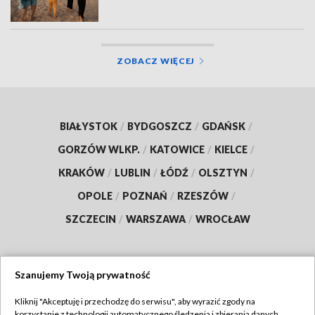
ZOBACZ WIĘCEJ
BIAŁYSTOK
/
BYDGOSZCZ
/
GDAŃSK
/
GORZÓW WLKP.
/
KATOWICE
/
KIELCE
/
KRAKÓW
/
LUBLIN
/
ŁÓDŹ
/
OLSZTYN
/
OPOLE
/
POZNAŃ
/
RZESZÓW
/
SZCZECIN
/
WARSZAWA
/
WROCŁAW
Szanujemy Twoją prywatność
Dołącz do nas:
Kliknij "Akceptuję i przechodzę do serwisu", aby wyrazić zgody na
korzystanie z technologii automatycznego śledzenia i zbierania danych,