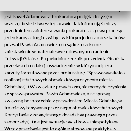
Dokładnie 24 606 złotych brutto miał zapłacić Urząd Miasta
za obsługę prawną dwóch procesów, w których oskarżonym
jest Paweł Adamowicz. Prokuratura podjęła decyzję o
wszczęciu śledztwa w tej sprawie. Jak informują śledczy
przedmiotem zainteresowania prokuratora są dwa procesy -
jeden karny a drugi cywilny - w którym jeden z mieszkańców
pozwał Pawła Adamowicza do sądu za rzekome
zniesławienie w materiale wyemitowanym na antenie
Telewizji Gdańsk. Po południu rzecznik prezydenta Gdańska
przesłała do redakcji oświadczenie, w którym odpiera
zarzuty formułowane przez prokuraturę. "Sprawa wynikała z
realizacji służbowych obowiązków prezydenta miasta
Gdańska.(...) W związku z powyższym, nie mamy do czynienia
ze sprawą prywatną Pawła Adamowicza, a ze sprawą
związaną bezpośrednio z prezydentem Miasta Gdańska, w
trakcie wykonywania przez niego obowiązków służbowych.
Korzystanie z zewnętrznego doradztwa prawnego przez
samorządy (...) nie jest sytuacją wyjątkową i niespotykaną.
Wręcz przeciwnie jest to ogólnie stosowana praktyka w