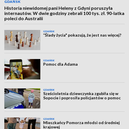
GDAŃSK
Historia niewidomej pani Heleny z Gdyni poruszyła
internautów. W dwie godziny zebrali 100 tys. zł. 90-latka
poleci do Australii
GDAŃSK
“Ślady życia" pokazują, że jest nas więcej?
GDAŃSK
Pomoc dla Adama
GDAŃSK
Sześcioletnia dziewczynka zgubiła się w
Sopocie i poprosiła policjantów o pomoc
GDAŃSK
Mieszkańcy Pomorza młodsi od średniej
krajowej