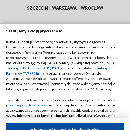
SZCZECIN
/
WARSZAWA
/
WROCŁAW
Szanujemy Twoją prywatność
Dołącz do nas:
Kliknij "Akceptuję i przechodzę do serwisu", aby wyrazić zgody na
korzystanie z technologii automatycznego śledzenia i zbierania danych,
TVP
dostęp do informacji na Twoim urządzeniu końcowym i ich
Abonament TVP
przechowywanie oraz na przetwarzanie Twoich danych osobowych przez
Regulamin TVP
nas, czyli Telewizję Polską S.A. w likwidacji (zwaną dalej również „TVP”),
Emisja w TVP
Polityka prywatności
Zaufanych Partnerów z IAB* (1201 firm)
oraz pozostałych
Zaufanych
Partnerów TVP (93 firm)
, w celach marketingowych (w tym do
Centrum informacji TVP
Moje zgody
zautomatyzowanego dopasowania reklam do Twoich zainteresowań i
mierzenia ich skuteczności) i pozostałych, które wskazujemy poniżej, a
Naziemna Telewizja Cyfrowa
Pomoc
także zgody na udostępnianie przez nas identyfikatora PPID do Google.
Sklep TVP
Biuro reklamy
Twoje dane osobowe zbierane podczas odwiedzania przez Ciebie naszych
Rada Programowa
Kontakt
poszczególnych serwisów
zwanych dalej „Portalem”, w tym informacje
zapisywane za pomocą technologii takich jak: pliki cookie, sygnalizatory
System NOS
WWW lub innych podobnych technologii umożliwiających świadczenie
dopasowanych i bezpiecznych usług, personalizację treści oraz reklam,
Informacje o nadawcy
Kanały
udostępnianie funkcji mediów społecznościowych oraz analizowanie
Akceptuję i przechodzę do serwisu