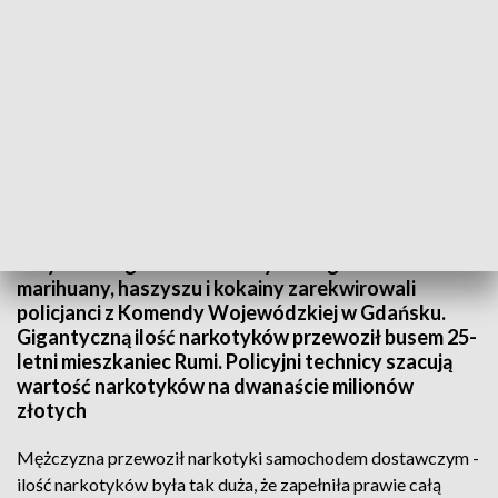
Zarekwirowali trzysta kilogramów narkotyków
Trzysta kilogramów narkotyków - głównie
marihuany, haszyszu i kokainy zarekwirowali
policjanci z Komendy Wojewódzkiej w Gdańsku.
Gigantyczną ilość narkotyków przewoził busem 25-
letni mieszkaniec Rumi. Policyjni technicy szacują
wartość narkotyków na dwanaście milionów
złotych
Mężczyzna przewoził narkotyki samochodem dostawczym -
ilość narkotyków była tak duża, że zapełniła prawie całą