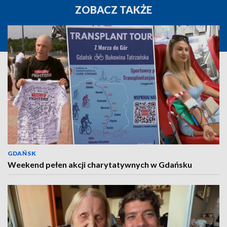
ZOBACZ TAKŻE
GDAŃSK
Weekend pełen akcji charytatywnych w Gdańsku