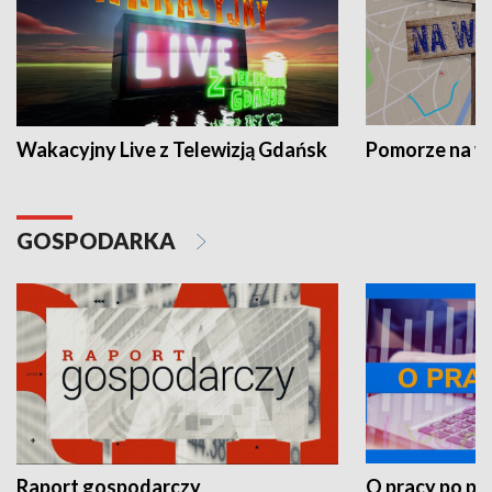
Wakacyjny Live z Telewizją Gdańsk
Pomorze na 
GOSPODARKA
Raport gospodarczy
O pracy po pr