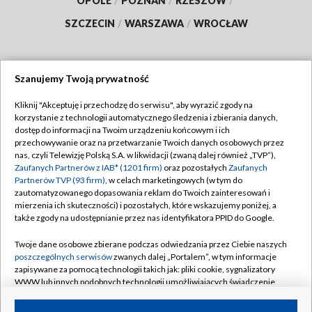
OPOLE
/
POZNAŃ
/
RZESZÓW
/
SZCZECIN
/
WARSZAWA
/
WROCŁAW
Szanujemy Twoją prywatność
Dołącz do nas:
Kliknij "Akceptuję i przechodzę do serwisu", aby wyrazić zgody na
korzystanie z technologii automatycznego śledzenia i zbierania danych,
TVP
dostęp do informacji na Twoim urządzeniu końcowym i ich
Abonament TVP
przechowywanie oraz na przetwarzanie Twoich danych osobowych przez
Regulamin TVP
nas, czyli Telewizję Polską S.A. w likwidacji (zwaną dalej również „TVP”),
Emisja w TVP
Zaufanych Partnerów z IAB* (1201 firm)
oraz pozostałych
Zaufanych
Polityka prywatności
Partnerów TVP (93 firm)
, w celach marketingowych (w tym do
Centrum informacji TVP
Moje zgody
zautomatyzowanego dopasowania reklam do Twoich zainteresowań i
mierzenia ich skuteczności) i pozostałych, które wskazujemy poniżej, a
Naziemna Telewizja Cyfrowa
Pomoc
także zgody na udostępnianie przez nas identyfikatora PPID do Google.
Sklep TVP
Biuro reklamy
Twoje dane osobowe zbierane podczas odwiedzania przez Ciebie naszych
Rada Programowa
poszczególnych serwisów
zwanych dalej „Portalem”, w tym informacje
Kontakt
zapisywane za pomocą technologii takich jak: pliki cookie, sygnalizatory
System NOS
WWW lub innych podobnych technologii umożliwiających świadczenie
dopasowanych i bezpiecznych usług, personalizację treści oraz reklam,
Informacje o nadawcy
Kanały
udostępnianie funkcji mediów społecznościowych oraz analizowanie