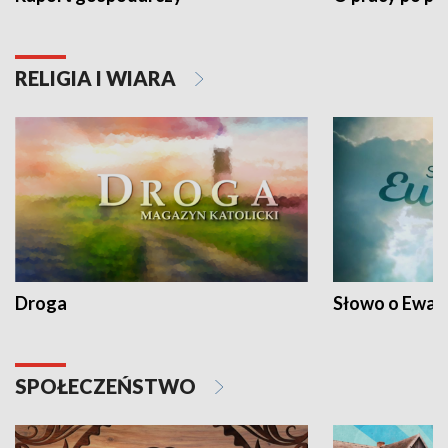
RELIGIA I WIARA
Droga
Słowo o Ewang
SPOŁECZEŃSTWO