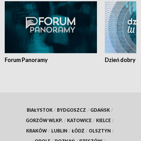
Forum Panoramy
Dzień dobry t
BIAŁYSTOK
/
BYDGOSZCZ
/
GDAŃSK
/
GORZÓW WLKP.
/
KATOWICE
/
KIELCE
/
KRAKÓW
/
LUBLIN
/
ŁÓDŹ
/
OLSZTYN
/