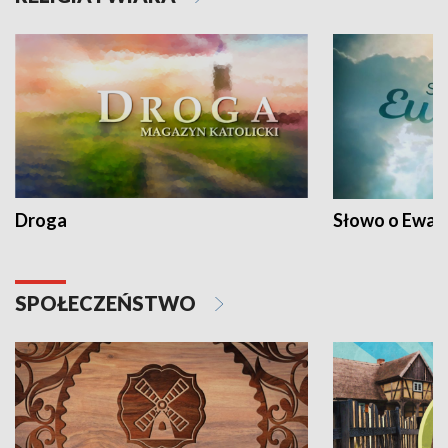
Droga
Słowo o Ewang
SPOŁECZEŃSTWO