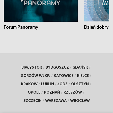
Forum Panoramy
Dzień dobry t
BIAŁYSTOK
/
BYDGOSZCZ
/
GDAŃSK
/
GORZÓW WLKP.
/
KATOWICE
/
KIELCE
/
KRAKÓW
/
LUBLIN
/
ŁÓDŹ
/
OLSZTYN
/
OPOLE
/
POZNAŃ
/
RZESZÓW
/
SZCZECIN
/
WARSZAWA
/
WROCŁAW