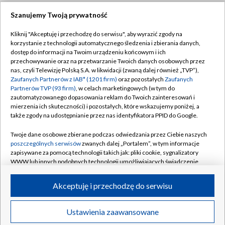
Szanujemy Twoją prywatność
Dołącz do nas:
Kliknij "Akceptuję i przechodzę do serwisu", aby wyrazić zgody na
korzystanie z technologii automatycznego śledzenia i zbierania danych,
TVP
dostęp do informacji na Twoim urządzeniu końcowym i ich
Abonament TVP
przechowywanie oraz na przetwarzanie Twoich danych osobowych przez
Regulamin TVP
nas, czyli Telewizję Polską S.A. w likwidacji (zwaną dalej również „TVP”),
Emisja w TVP
Zaufanych Partnerów z IAB* (1201 firm)
oraz pozostałych
Zaufanych
Polityka prywatności
Partnerów TVP (93 firm)
, w celach marketingowych (w tym do
Centrum informacji TVP
Moje zgody
zautomatyzowanego dopasowania reklam do Twoich zainteresowań i
mierzenia ich skuteczności) i pozostałych, które wskazujemy poniżej, a
Naziemna Telewizja Cyfrowa
Pomoc
także zgody na udostępnianie przez nas identyfikatora PPID do Google.
Sklep TVP
Biuro reklamy
Twoje dane osobowe zbierane podczas odwiedzania przez Ciebie naszych
Rada Programowa
poszczególnych serwisów
zwanych dalej „Portalem”, w tym informacje
Kontakt
zapisywane za pomocą technologii takich jak: pliki cookie, sygnalizatory
System NOS
WWW lub innych podobnych technologii umożliwiających świadczenie
dopasowanych i bezpiecznych usług, personalizację treści oraz reklam,
Informacje o nadawcy
Kanały
udostępnianie funkcji mediów społecznościowych oraz analizowanie
Akceptuję i przechodzę do serwisu
ruchu w Internecie.
Program dla prasy
©2026 Telewizja Polska S.A. w likwidacji
Biuro Reklamy
Twoje dane osobowe zbierane podczas odwiedzania przez Ciebie
Ustawienia zaawansowane
poszczególnych serwisów
na Portalu, takie jak adresy IP, identyfikatory
Ogłoszenie przetargowe