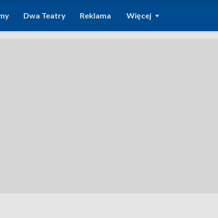
amy
Dwa Teatry
Reklama
Więcej