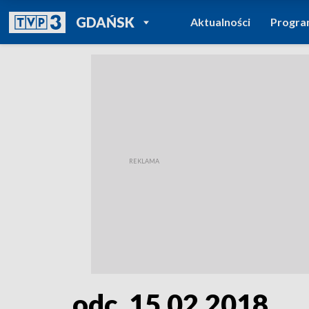
POWRÓT DO
GDAŃSK
Aktualności
Progr
TVP REGIONY
odc. 15.02.2018