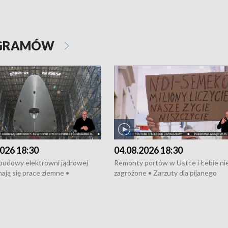
OGRAMÓW
026 18:30
04.08.2026 18:30
 budowy elektrowni jądrowej
Remonty portów w Ustce i Łebie ni
ają się prace ziemne •
zagrożone • Zarzuty dla pijanego
o umowę na budowę obwodnicy
kierowcy ciągnika • Protest
u Gdańskiego • Za kilka dni
poszkodowanych przez dewelopera
e ORP „Wicher” • 18 milionów
Gdyni • Milion zł dla dzieci z UCK od
a inwestycje w szkołach w Rumi
Cancer Fighters • Efekty wpisu Gdy
owie • Nowy sprzęt
Listę UNESCO • Kaszubscy kuczerz