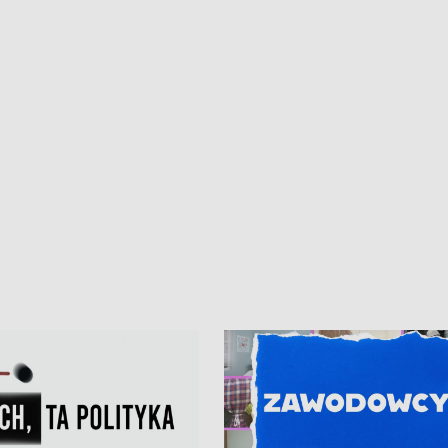
iczny dla Puckiego Szpitala • Na
witali Tour de Pologne
znów rekordowe upały