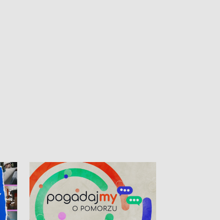
kibiców na trasie przejazdu peletonu
Tour de Pologne przez Kaszuby