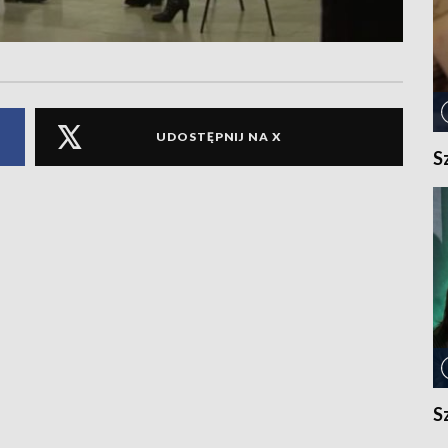
UDOSTĘPNIJ NA X
S
S