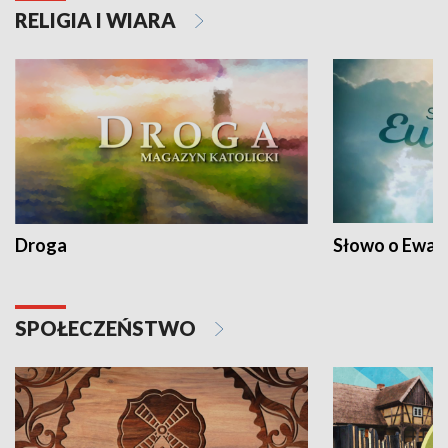
RELIGIA I WIARA
Droga
Słowo o Ewang
SPOŁECZEŃSTWO