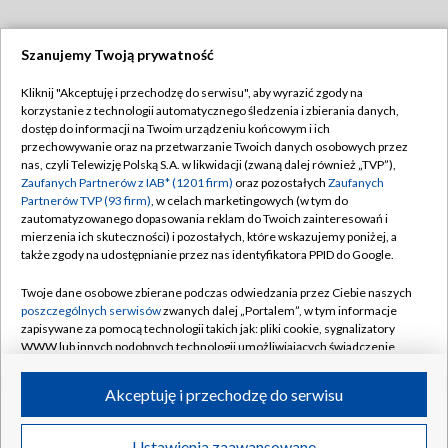
Szanujemy Twoją prywatność
Dołącz do nas:
Kliknij "Akceptuję i przechodzę do serwisu", aby wyrazić zgody na
korzystanie z technologii automatycznego śledzenia i zbierania danych,
TVP
dostęp do informacji na Twoim urządzeniu końcowym i ich
Abonament TVP
przechowywanie oraz na przetwarzanie Twoich danych osobowych przez
Regulamin TVP
nas, czyli Telewizję Polską S.A. w likwidacji (zwaną dalej również „TVP”),
Emisja w TVP
Zaufanych Partnerów z IAB* (1201 firm)
oraz pozostałych
Zaufanych
Polityka prywatności
Partnerów TVP (93 firm)
, w celach marketingowych (w tym do
Centrum informacji TVP
Moje zgody
zautomatyzowanego dopasowania reklam do Twoich zainteresowań i
mierzenia ich skuteczności) i pozostałych, które wskazujemy poniżej, a
Naziemna Telewizja Cyfrowa
Pomoc
także zgody na udostępnianie przez nas identyfikatora PPID do Google.
Sklep TVP
Biuro reklamy
Twoje dane osobowe zbierane podczas odwiedzania przez Ciebie naszych
Rada Programowa
poszczególnych serwisów
zwanych dalej „Portalem”, w tym informacje
Kontakt
zapisywane za pomocą technologii takich jak: pliki cookie, sygnalizatory
System NOS
WWW lub innych podobnych technologii umożliwiających świadczenie
dopasowanych i bezpiecznych usług, personalizację treści oraz reklam,
Informacje o nadawcy
Kanały
udostępnianie funkcji mediów społecznościowych oraz analizowanie
Akceptuję i przechodzę do serwisu
ruchu w Internecie.
Program dla prasy
©2026 Telewizja Polska S.A. w likwidacji
Biuro Reklamy
Twoje dane osobowe zbierane podczas odwiedzania przez Ciebie
Ustawienia zaawansowane