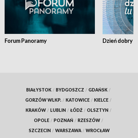
Forum Panoramy
Dzień dobry t
BIAŁYSTOK
/
BYDGOSZCZ
/
GDAŃSK
/
GORZÓW WLKP.
/
KATOWICE
/
KIELCE
/
KRAKÓW
/
LUBLIN
/
ŁÓDŹ
/
OLSZTYN
/
OPOLE
/
POZNAŃ
/
RZESZÓW
/
SZCZECIN
/
WARSZAWA
/
WROCŁAW