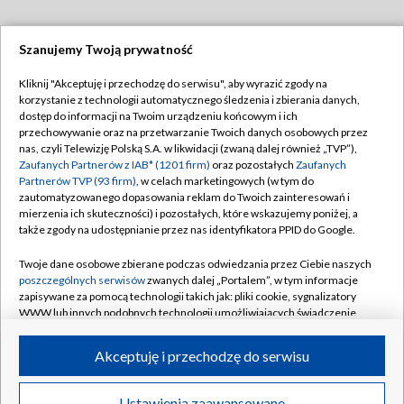
Szanujemy Twoją prywatność
Dołącz do nas:
Kliknij "Akceptuję i przechodzę do serwisu", aby wyrazić zgody na
korzystanie z technologii automatycznego śledzenia i zbierania danych,
TVP
dostęp do informacji na Twoim urządzeniu końcowym i ich
Abonament TVP
przechowywanie oraz na przetwarzanie Twoich danych osobowych przez
Regulamin TVP
nas, czyli Telewizję Polską S.A. w likwidacji (zwaną dalej również „TVP”),
Emisja w TVP
Zaufanych Partnerów z IAB* (1201 firm)
oraz pozostałych
Zaufanych
Polityka prywatności
Partnerów TVP (93 firm)
, w celach marketingowych (w tym do
Centrum informacji TVP
Moje zgody
zautomatyzowanego dopasowania reklam do Twoich zainteresowań i
mierzenia ich skuteczności) i pozostałych, które wskazujemy poniżej, a
Naziemna Telewizja Cyfrowa
Pomoc
także zgody na udostępnianie przez nas identyfikatora PPID do Google.
Sklep TVP
Biuro reklamy
Twoje dane osobowe zbierane podczas odwiedzania przez Ciebie naszych
Rada Programowa
poszczególnych serwisów
zwanych dalej „Portalem”, w tym informacje
Kontakt
zapisywane za pomocą technologii takich jak: pliki cookie, sygnalizatory
System NOS
WWW lub innych podobnych technologii umożliwiających świadczenie
dopasowanych i bezpiecznych usług, personalizację treści oraz reklam,
Informacje o nadawcy
Kanały
udostępnianie funkcji mediów społecznościowych oraz analizowanie
Akceptuję i przechodzę do serwisu
ruchu w Internecie.
Program dla prasy
©2026 Telewizja Polska S.A. w likwidacji
Biuro Reklamy
Twoje dane osobowe zbierane podczas odwiedzania przez Ciebie
Ustawienia zaawansowane