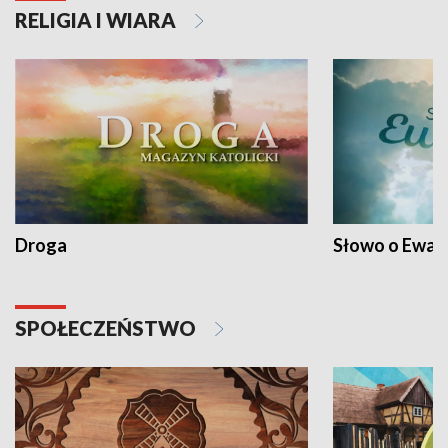
RELIGIA I WIARA
Droga
Słowo o Ewang
SPOŁECZEŃSTWO