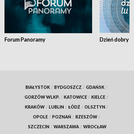
Forum Panoramy
Dzień dobry t
BIAŁYSTOK
/
BYDGOSZCZ
/
GDAŃSK
/
GORZÓW WLKP.
/
KATOWICE
/
KIELCE
/
KRAKÓW
/
LUBLIN
/
ŁÓDŹ
/
OLSZTYN
/
OPOLE
/
POZNAŃ
/
RZESZÓW
/
SZCZECIN
/
WARSZAWA
/
WROCŁAW