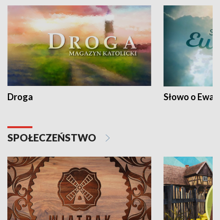
Droga
Słowo o Ewang
SPOŁECZEŃSTWO