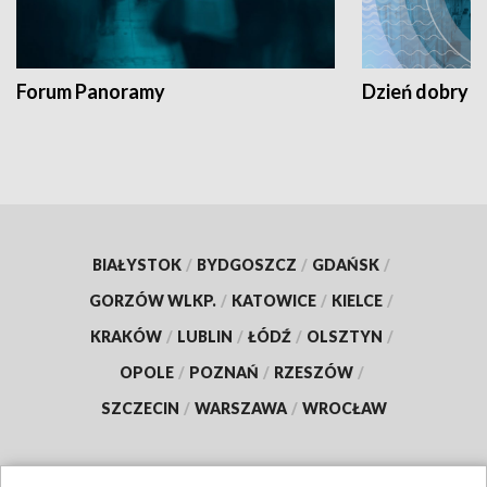
Forum Panoramy
Dzień dobry t
BIAŁYSTOK
/
BYDGOSZCZ
/
GDAŃSK
/
GORZÓW WLKP.
/
KATOWICE
/
KIELCE
/
KRAKÓW
/
LUBLIN
/
ŁÓDŹ
/
OLSZTYN
/
OPOLE
/
POZNAŃ
/
RZESZÓW
/
SZCZECIN
/
WARSZAWA
/
WROCŁAW