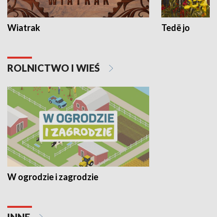
Wiatrak
Tedë jo
ROLNICTWO I WIEŚ
W ogrodzie i zagrodzie
INNE