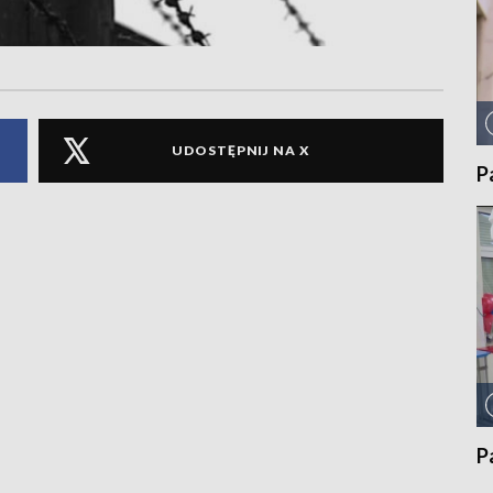
UDOSTĘPNIJ NA X
P
P