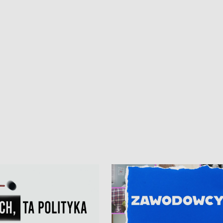
ur de Pologne
kibiców na trasie przejazdu peleton
Tour de Pologne przez Kaszuby