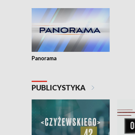
kardiologiczny dla Puckiego Szpitala • Na
witali To
Pomorzu znów rekordowe upały
Panorama
PUBLICYSTYKA