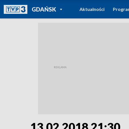
POWRÓT DO
GDAŃSK
Aktualności
Progr
TVP REGIONY
13.02.2018 21:30