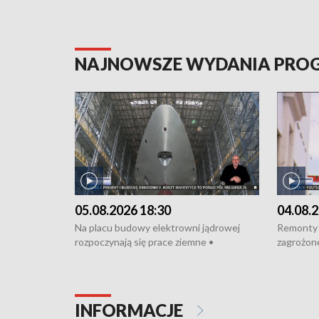
NAJNOWSZE WYDANIA PR
05.08.2026 18:30
04.08.2
Na placu budowy elektrowni jądrowej
Remonty 
rozpoczynają się prace ziemne •
zagrożone
Podpisano umowę na budowę obwodnicy
kierowcy 
Starogardu Gdańskiego • Za kilka dni
poszkodo
wodowanie ORP „Wicher” • 18 milionów
Gdyni • M
złotych na inwestycje w szkołach w Rumi
Cancer Fi
INFORMACJE
i Wejherowie • Nowy sprzęt
Listę UN