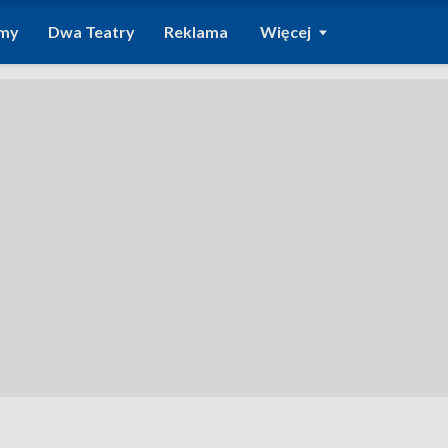
amy
Dwa Teatry
Reklama
Więcej