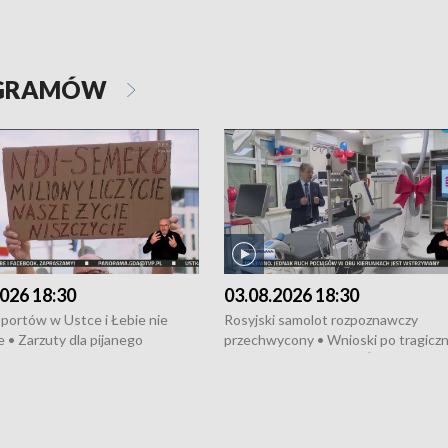
OGRAMÓW
026 18:30
03.08.2026 18:30
portów w Ustce i Łebie nie
Rosyjski samolot rozpoznawczy
 • Zarzuty dla pijanego
przechwycony • Wnioski po tragicz
ciągnika • Protest
pożarze na działkach • Śledztwo po
wanych przez dewelopera w
pożarze łodzi na Motławie • Urząd M
ilion zł dla dzieci z UCK od
wraca do Słupska • Kampania społe
ghters • Efekty wpisu Gdyni na
puckiego Hospicjum • Nagrody Fest
ESCO • Kaszubscy kuczerzy
Szekspirowskiego rozdane • Tysiąc