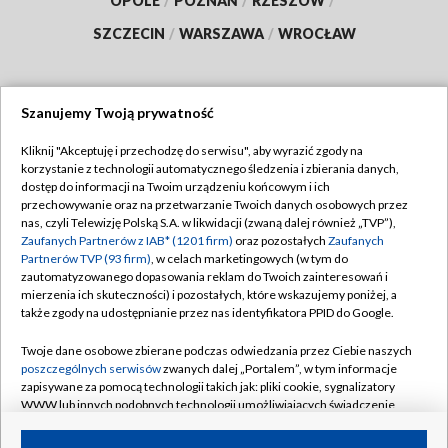
OPOLE
/
POZNAŃ
/
RZESZÓW
/
SZCZECIN
/
WARSZAWA
/
WROCŁAW
Szanujemy Twoją prywatność
Dołącz do nas:
Kliknij "Akceptuję i przechodzę do serwisu", aby wyrazić zgody na
korzystanie z technologii automatycznego śledzenia i zbierania danych,
TVP
dostęp do informacji na Twoim urządzeniu końcowym i ich
Abonament TVP
przechowywanie oraz na przetwarzanie Twoich danych osobowych przez
Regulamin TVP
nas, czyli Telewizję Polską S.A. w likwidacji (zwaną dalej również „TVP”),
Emisja w TVP
Zaufanych Partnerów z IAB* (1201 firm)
oraz pozostałych
Zaufanych
Polityka prywatności
Partnerów TVP (93 firm)
, w celach marketingowych (w tym do
Centrum informacji TVP
Moje zgody
zautomatyzowanego dopasowania reklam do Twoich zainteresowań i
mierzenia ich skuteczności) i pozostałych, które wskazujemy poniżej, a
Naziemna Telewizja Cyfrowa
Pomoc
także zgody na udostępnianie przez nas identyfikatora PPID do Google.
Sklep TVP
Biuro reklamy
Twoje dane osobowe zbierane podczas odwiedzania przez Ciebie naszych
Rada Programowa
poszczególnych serwisów
zwanych dalej „Portalem”, w tym informacje
Kontakt
zapisywane za pomocą technologii takich jak: pliki cookie, sygnalizatory
System NOS
WWW lub innych podobnych technologii umożliwiających świadczenie
dopasowanych i bezpiecznych usług, personalizację treści oraz reklam,
Informacje o nadawcy
Kanały
udostępnianie funkcji mediów społecznościowych oraz analizowanie