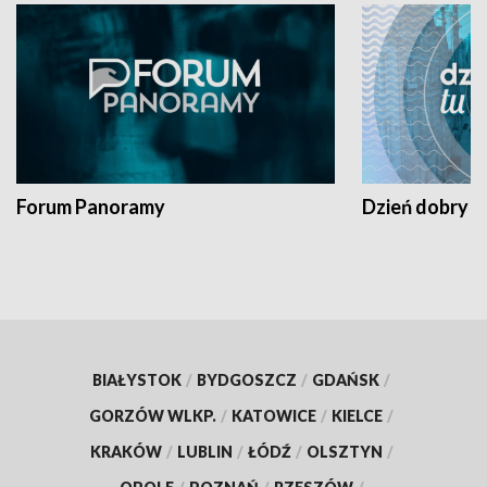
Forum Panoramy
Dzień dobry t
BIAŁYSTOK
/
BYDGOSZCZ
/
GDAŃSK
/
GORZÓW WLKP.
/
KATOWICE
/
KIELCE
/
KRAKÓW
/
LUBLIN
/
ŁÓDŹ
/
OLSZTYN
/