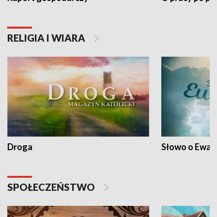
RELIGIA I WIARA
Droga
Słowo o Ewang
SPOŁECZEŃSTWO