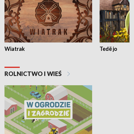
Wiatrak
Tedë jo
ROLNICTWO I WIEŚ