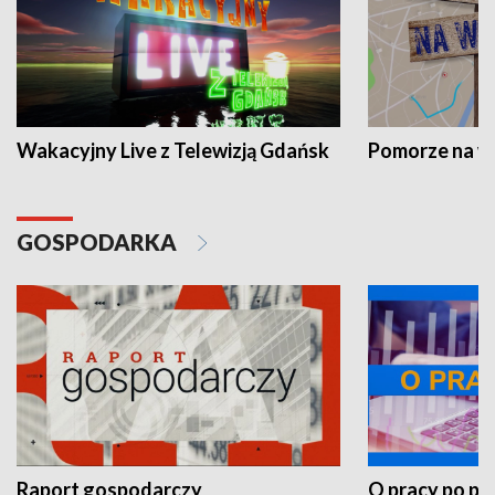
Wakacyjny Live z Telewizją Gdańsk
Pomorze na 
GOSPODARKA
Raport gospodarczy
O pracy po pr