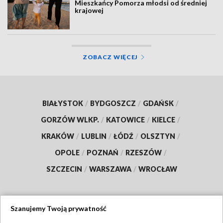
Mieszkańcy Pomorza młodsi od średniej
krajowej
ZOBACZ WIĘCEJ
BIAŁYSTOK
/
BYDGOSZCZ
/
GDAŃSK
/
GORZÓW WLKP.
/
KATOWICE
/
KIELCE
/
KRAKÓW
/
LUBLIN
/
ŁÓDŹ
/
OLSZTYN
/
OPOLE
/
POZNAŃ
/
RZESZÓW
/
SZCZECIN
/
WARSZAWA
/
WROCŁAW
Szanujemy Twoją prywatność
Dołącz do nas: