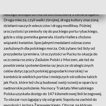
której przewodniczył metropolita gdański ksiądz arcybiskup
Sławoj Leszek Głódź. Jak mówił w kazaniu do wolności i
naszego dostępu do morza dochodziliśmy trzema drogami.
Droga miecza, czyli walki zbrojnej, drogą kultury znaczoną
dziełami naszych wieszczów i drogą modlitwy. Później
uroczystości przeniosły się do puckiego portu rybackiego,
gdzie u stóp pomnika generała Józefa Hallera złożono
wiązanki kwiatów. Specjalnymi medalami odznaczono
zasłużonych dla polskiego morza. Odczytano też listy od
prezydenta i premiera. Uroczystości w Pucku to okazja do
uczczenia rocznicy Zaślubin Polski z Morzem, ale też do
powtórzenia i potwierdzenia raz jeszcze strategicznych
celów dotyczących polskiej gospodarki morskiej i w
kontekście wielkich portów i mniejszych ośrodków takich
jak Puck, które też chcą budować swój rozwój w oparciu o
nadmorskie położenie. Na mocy Traktatu Wersalskiego
Polska uzyskała dostęp do 147 kilometrowej linii brzegowej.
To obszar rozciągający się od granic Sopotu na zachód do
wysokości Jeziora Żarnowieckiego. Obszar, na którym