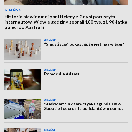
GDAŃSK
Historia niewidomej pani Heleny z Gdyni poruszyła
internautów. W dwie godziny zebrali 100 tys. zł. 90-latka
poleci do Australii
GDAŃSK
“Ślady życia" pokazują, że jest nas więcej?
GDAŃSK
Pomoc dla Adama
GDAŃSK
Sześcioletnia dziewczynka zgubiła się w
Sopocie i poprosiła policjantów o pomoc
GDAŃSK