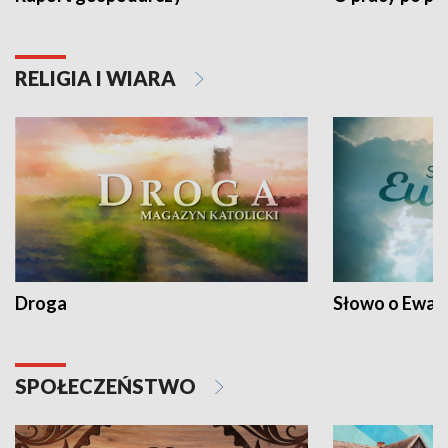
RELIGIA I WIARA
Droga
Słowo o Ewang
SPOŁECZEŃSTWO