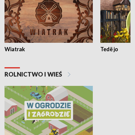
Wiatrak
Tedë jo
ROLNICTWO I WIEŚ