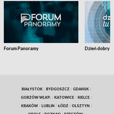
Forum Panoramy
Dzień dobry t
BIAŁYSTOK
/
BYDGOSZCZ
/
GDAŃSK
/
GORZÓW WLKP.
/
KATOWICE
/
KIELCE
/
KRAKÓW
/
LUBLIN
/
ŁÓDŹ
/
OLSZTYN
/