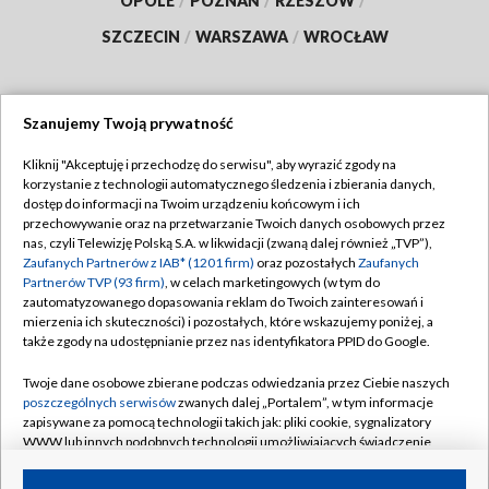
OPOLE
/
POZNAŃ
/
RZESZÓW
/
SZCZECIN
/
WARSZAWA
/
WROCŁAW
Szanujemy Twoją prywatność
Dołącz do nas:
Kliknij "Akceptuję i przechodzę do serwisu", aby wyrazić zgody na
korzystanie z technologii automatycznego śledzenia i zbierania danych,
TVP
dostęp do informacji na Twoim urządzeniu końcowym i ich
Abonament TVP
przechowywanie oraz na przetwarzanie Twoich danych osobowych przez
Regulamin TVP
nas, czyli Telewizję Polską S.A. w likwidacji (zwaną dalej również „TVP”),
Emisja w TVP
Zaufanych Partnerów z IAB* (1201 firm)
oraz pozostałych
Zaufanych
Polityka prywatności
Partnerów TVP (93 firm)
, w celach marketingowych (w tym do
Centrum informacji TVP
Moje zgody
zautomatyzowanego dopasowania reklam do Twoich zainteresowań i
mierzenia ich skuteczności) i pozostałych, które wskazujemy poniżej, a
Naziemna Telewizja Cyfrowa
Pomoc
także zgody na udostępnianie przez nas identyfikatora PPID do Google.
Sklep TVP
Biuro reklamy
Twoje dane osobowe zbierane podczas odwiedzania przez Ciebie naszych
Rada Programowa
poszczególnych serwisów
zwanych dalej „Portalem”, w tym informacje
Kontakt
zapisywane za pomocą technologii takich jak: pliki cookie, sygnalizatory
System NOS
WWW lub innych podobnych technologii umożliwiających świadczenie
dopasowanych i bezpiecznych usług, personalizację treści oraz reklam,
Informacje o nadawcy
Kanały
udostępnianie funkcji mediów społecznościowych oraz analizowanie