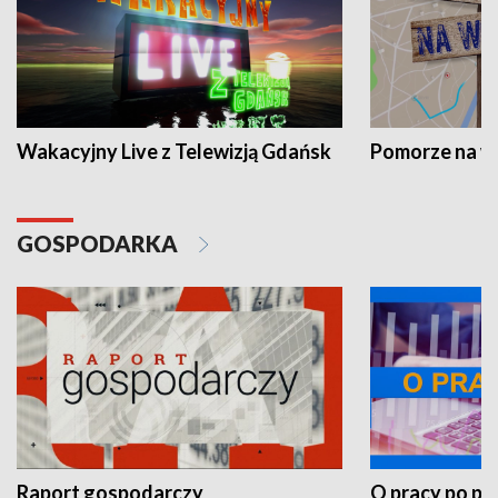
Wakacyjny Live z Telewizją Gdańsk
Pomorze na 
GOSPODARKA
Raport gospodarczy
O pracy po pr