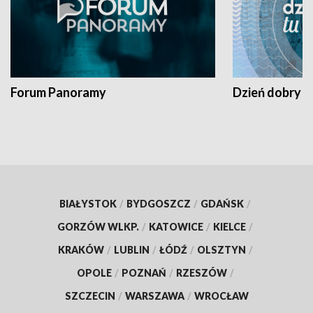
Forum Panoramy
Dzień dobry t
BIAŁYSTOK
/
BYDGOSZCZ
/
GDAŃSK
/
GORZÓW WLKP.
/
KATOWICE
/
KIELCE
/
KRAKÓW
/
LUBLIN
/
ŁÓDŹ
/
OLSZTYN
/
OPOLE
/
POZNAŃ
/
RZESZÓW
/
SZCZECIN
/
WARSZAWA
/
WROCŁAW