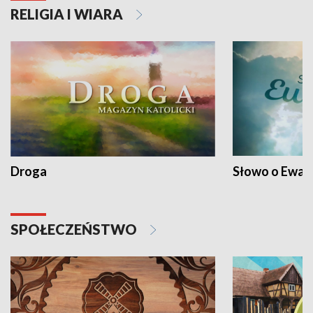
RELIGIA I WIARA
Droga
Słowo o Ewang
SPOŁECZEŃSTWO