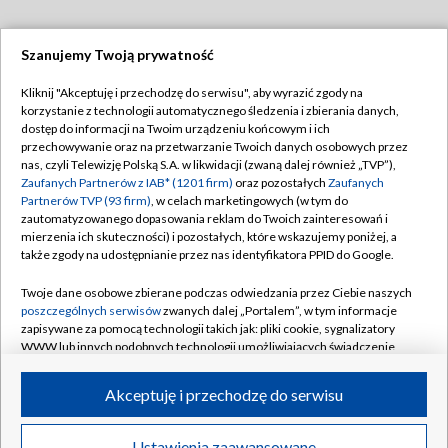
Szanujemy Twoją prywatność
Dołącz do nas:
Kliknij "Akceptuję i przechodzę do serwisu", aby wyrazić zgody na
korzystanie z technologii automatycznego śledzenia i zbierania danych,
TVP
dostęp do informacji na Twoim urządzeniu końcowym i ich
Abonament TVP
przechowywanie oraz na przetwarzanie Twoich danych osobowych przez
Regulamin TVP
nas, czyli Telewizję Polską S.A. w likwidacji (zwaną dalej również „TVP”),
Emisja w TVP
Zaufanych Partnerów z IAB* (1201 firm)
oraz pozostałych
Zaufanych
Polityka prywatności
Partnerów TVP (93 firm)
, w celach marketingowych (w tym do
Centrum informacji TVP
Moje zgody
zautomatyzowanego dopasowania reklam do Twoich zainteresowań i
mierzenia ich skuteczności) i pozostałych, które wskazujemy poniżej, a
Naziemna Telewizja Cyfrowa
Pomoc
także zgody na udostępnianie przez nas identyfikatora PPID do Google.
Sklep TVP
Biuro reklamy
Twoje dane osobowe zbierane podczas odwiedzania przez Ciebie naszych
Rada Programowa
poszczególnych serwisów
zwanych dalej „Portalem”, w tym informacje
Kontakt
zapisywane za pomocą technologii takich jak: pliki cookie, sygnalizatory
System NOS
WWW lub innych podobnych technologii umożliwiających świadczenie
dopasowanych i bezpiecznych usług, personalizację treści oraz reklam,
Informacje o nadawcy
Kanały
udostępnianie funkcji mediów społecznościowych oraz analizowanie
Akceptuję i przechodzę do serwisu
ruchu w Internecie.
Program dla prasy
©2026 Telewizja Polska S.A. w likwidacji
Biuro Reklamy
Twoje dane osobowe zbierane podczas odwiedzania przez Ciebie
Ustawienia zaawansowane