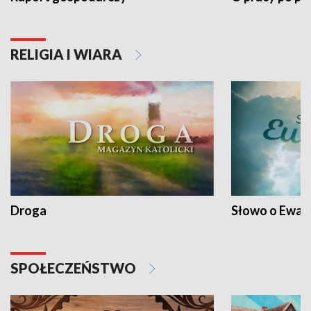
RELIGIA I WIARA
Droga
Słowo o Ewang
SPOŁECZEŃSTWO