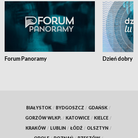
Forum Panoramy
Dzień dobry t
BIAŁYSTOK
/
BYDGOSZCZ
/
GDAŃSK
/
GORZÓW WLKP.
/
KATOWICE
/
KIELCE
/
KRAKÓW
/
LUBLIN
/
ŁÓDŹ
/
OLSZTYN
/