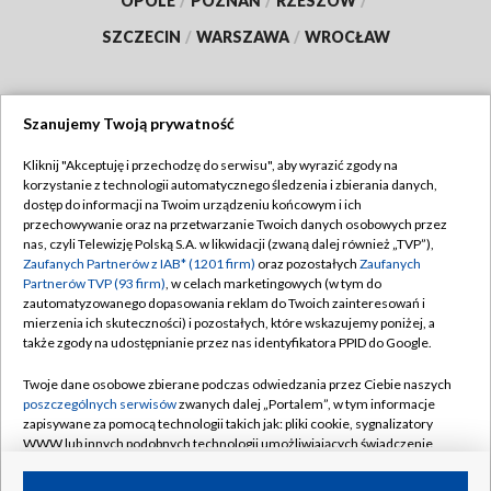
OPOLE
/
POZNAŃ
/
RZESZÓW
/
SZCZECIN
/
WARSZAWA
/
WROCŁAW
Szanujemy Twoją prywatność
Dołącz do nas:
Kliknij "Akceptuję i przechodzę do serwisu", aby wyrazić zgody na
korzystanie z technologii automatycznego śledzenia i zbierania danych,
TVP
dostęp do informacji na Twoim urządzeniu końcowym i ich
Abonament TVP
przechowywanie oraz na przetwarzanie Twoich danych osobowych przez
Regulamin TVP
nas, czyli Telewizję Polską S.A. w likwidacji (zwaną dalej również „TVP”),
Emisja w TVP
Zaufanych Partnerów z IAB* (1201 firm)
oraz pozostałych
Zaufanych
Polityka prywatności
Partnerów TVP (93 firm)
, w celach marketingowych (w tym do
Centrum informacji TVP
Moje zgody
zautomatyzowanego dopasowania reklam do Twoich zainteresowań i
mierzenia ich skuteczności) i pozostałych, które wskazujemy poniżej, a
Naziemna Telewizja Cyfrowa
Pomoc
także zgody na udostępnianie przez nas identyfikatora PPID do Google.
Sklep TVP
Biuro reklamy
Twoje dane osobowe zbierane podczas odwiedzania przez Ciebie naszych
Rada Programowa
poszczególnych serwisów
zwanych dalej „Portalem”, w tym informacje
Kontakt
zapisywane za pomocą technologii takich jak: pliki cookie, sygnalizatory
System NOS
WWW lub innych podobnych technologii umożliwiających świadczenie
dopasowanych i bezpiecznych usług, personalizację treści oraz reklam,
Informacje o nadawcy
Kanały
udostępnianie funkcji mediów społecznościowych oraz analizowanie