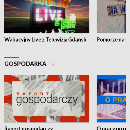
Wakacyjny Live z Telewizją Gdańsk
Pomorze na 
GOSPODARKA
Raport gospodarczy
O pracy po pr