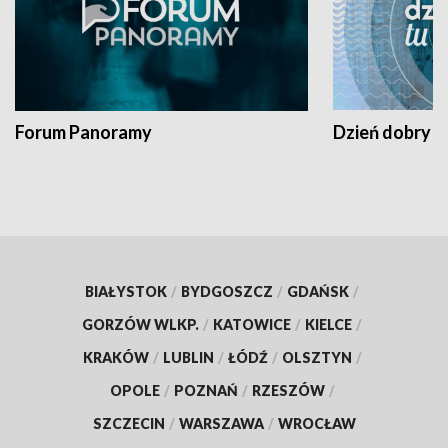
Forum Panoramy
Dzień dobry t
BIAŁYSTOK
/
BYDGOSZCZ
/
GDAŃSK
/
GORZÓW WLKP.
/
KATOWICE
/
KIELCE
/
KRAKÓW
/
LUBLIN
/
ŁÓDŹ
/
OLSZTYN
/
OPOLE
/
POZNAŃ
/
RZESZÓW
/
SZCZECIN
/
WARSZAWA
/
WROCŁAW