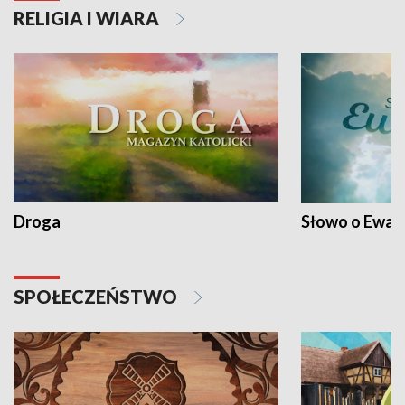
RELIGIA I WIARA
Droga
Słowo o Ewang
SPOŁECZEŃSTWO