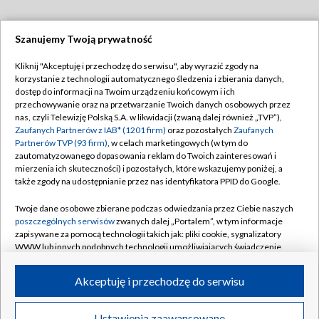
Szanujemy Twoją prywatność
Dołącz do nas:
Kliknij "Akceptuję i przechodzę do serwisu", aby wyrazić zgody na
korzystanie z technologii automatycznego śledzenia i zbierania danych,
TVP
dostęp do informacji na Twoim urządzeniu końcowym i ich
Abonament TVP
przechowywanie oraz na przetwarzanie Twoich danych osobowych przez
Regulamin TVP
nas, czyli Telewizję Polską S.A. w likwidacji (zwaną dalej również „TVP”),
Emisja w TVP
Zaufanych Partnerów z IAB* (1201 firm)
oraz pozostałych
Zaufanych
Polityka prywatności
Partnerów TVP (93 firm)
, w celach marketingowych (w tym do
Centrum informacji TVP
Moje zgody
zautomatyzowanego dopasowania reklam do Twoich zainteresowań i
mierzenia ich skuteczności) i pozostałych, które wskazujemy poniżej, a
Naziemna Telewizja Cyfrowa
Pomoc
także zgody na udostępnianie przez nas identyfikatora PPID do Google.
Sklep TVP
Biuro reklamy
Twoje dane osobowe zbierane podczas odwiedzania przez Ciebie naszych
Rada Programowa
poszczególnych serwisów
zwanych dalej „Portalem”, w tym informacje
Kontakt
zapisywane za pomocą technologii takich jak: pliki cookie, sygnalizatory
System NOS
WWW lub innych podobnych technologii umożliwiających świadczenie
dopasowanych i bezpiecznych usług, personalizację treści oraz reklam,
Informacje o nadawcy
Kanały
udostępnianie funkcji mediów społecznościowych oraz analizowanie
Akceptuję i przechodzę do serwisu
ruchu w Internecie.
Program dla prasy
©2026 Telewizja Polska S.A. w likwidacji
Biuro Reklamy
Twoje dane osobowe zbierane podczas odwiedzania przez Ciebie
Ustawienia zaawansowane