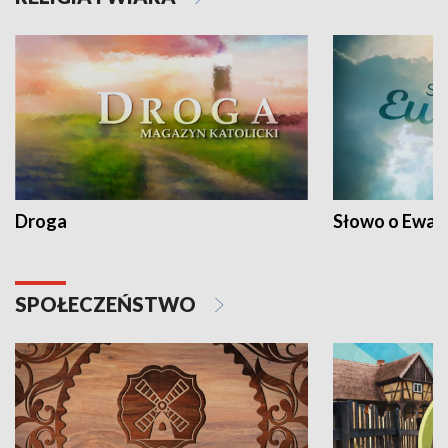
Droga
Słowo o Ewang
SPOŁECZEŃSTWO