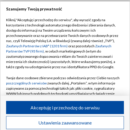
Szanujemy Twoją prywatność
Dołącz do nas:
Kliknij "Akceptuję i przechodzę do serwisu", aby wyrazić zgody na
korzystanie z technologii automatycznego śledzenia i zbierania danych,
TVP
dostęp do informacji na Twoim urządzeniu końcowym i ich
Abonament TVP
przechowywanie oraz na przetwarzanie Twoich danych osobowych przez
Regulamin TVP
nas, czyli Telewizję Polską S.A. w likwidacji (zwaną dalej również „TVP”),
Emisja w TVP
Zaufanych Partnerów z IAB* (1201 firm)
oraz pozostałych
Zaufanych
Polityka prywatności
Partnerów TVP (93 firm)
, w celach marketingowych (w tym do
Centrum informacji TVP
Moje zgody
zautomatyzowanego dopasowania reklam do Twoich zainteresowań i
mierzenia ich skuteczności) i pozostałych, które wskazujemy poniżej, a
Naziemna Telewizja Cyfrowa
Pomoc
także zgody na udostępnianie przez nas identyfikatora PPID do Google.
Sklep TVP
Biuro reklamy
Twoje dane osobowe zbierane podczas odwiedzania przez Ciebie naszych
Rada Programowa
poszczególnych serwisów
zwanych dalej „Portalem”, w tym informacje
Kontakt
zapisywane za pomocą technologii takich jak: pliki cookie, sygnalizatory
System NOS
WWW lub innych podobnych technologii umożliwiających świadczenie
dopasowanych i bezpiecznych usług, personalizację treści oraz reklam,
Informacje o nadawcy
Kanały
udostępnianie funkcji mediów społecznościowych oraz analizowanie
Akceptuję i przechodzę do serwisu
ruchu w Internecie.
Program dla prasy
©2026 Telewizja Polska S.A. w likwidacji
Biuro Reklamy
Twoje dane osobowe zbierane podczas odwiedzania przez Ciebie
Ustawienia zaawansowane
poszczególnych serwisów
na Portalu, takie jak adresy IP, identyfikatory
Ogłoszenie przetargowe