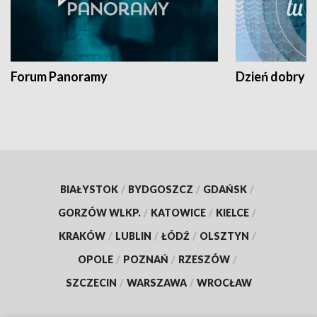
Forum Panoramy
Dzień dobry t
BIAŁYSTOK
/
BYDGOSZCZ
/
GDAŃSK
/
GORZÓW WLKP.
/
KATOWICE
/
KIELCE
/
KRAKÓW
/
LUBLIN
/
ŁÓDŹ
/
OLSZTYN
/
OPOLE
/
POZNAŃ
/
RZESZÓW
/
SZCZECIN
/
WARSZAWA
/
WROCŁAW