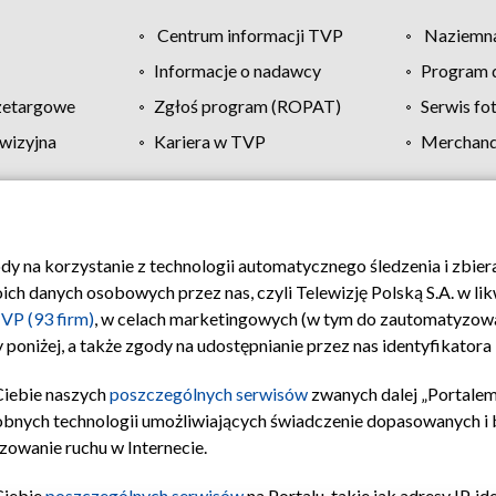
Centrum informacji TVP
Naziemna
Informacje o nadawcy
Program d
zetargowe
Zgłoś program (ROPAT)
Serwis fo
wizyjna
Kariera w TVP
Merchandi
Polityka prywatności
Moje zgody
Pomoc
Biuro re
ody na korzystanie z technologii automatycznego śledzenia i zbie
 danych osobowych przez nas, czyli Telewizję Polską S.A. w likw
VP (93 firm)
, w celach marketingowych (w tym do zautomatyzow
 poniżej, a także zgody na udostępnianie przez nas identyfikator
Ciebie naszych
poszczególnych serwisów
zwanych dalej „Portalem
obnych technologii umożliwiających świadczenie dopasowanych i be
zowanie ruchu w Internecie.
Ciebie
poszczególnych serwisów
na Portalu, takie jak adresy IP, 