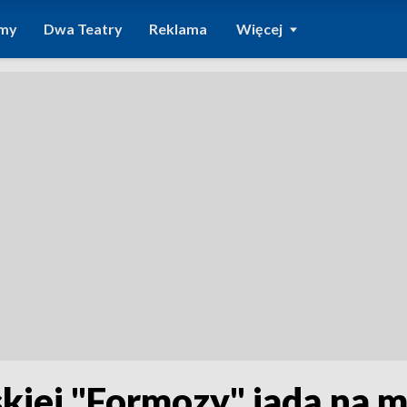
amy
Dwa Teatry
Reklama
Więcej
iej "Formozy" jadą na m