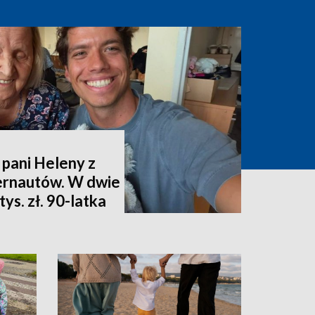
 pani Heleny z
ternautów. W dwie
ys. zł. 90-latka