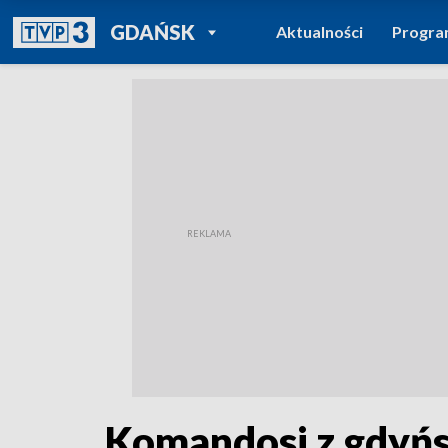
POWRÓT DO
GDAŃSK
Aktualności
Progr
TVP REGIONY
Komandosi z gdyńsk