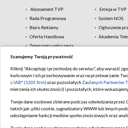
Abonament TVP
Emisja w TVP
Rada Programowa
System NOS
Biuro Reklamy
Ogłoszenie pr
Oferta Handlowa
Akademia Tele
Telegazeta ogłoszenia
Szanujemy Twoją prywatność
Regulamin TVP
Kliknij "Akceptuję i przechodzę do serwisu", aby wyrazić zg
końcowym i ich przechowywanie oraz na przetwarzanie Twoich
z IAB* (1201 firm)
oraz pozostałych
Zaufanych Partnerów T
mierzenia ich skuteczności) i pozostałych, które wskazujemy
Twoje dane osobowe zbierane podczas odwiedzania przez 
takich jak: pliki cookie, sygnalizatory WWW lub innych pod
udostępnianie funkcji mediów społecznościowych oraz anali
Twoje dane osobowe zbierane podczas odwiedzania przez 