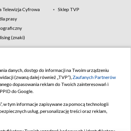
 Telewizja Cyfrowa
Sklep TVP
la prasy
tograficzny
sing (znaki)
klamy
Kontakt
rania danych, dostęp do informacji na Twoim urządzeniu
idacji (zwaną dalej również „TVP”),
Zaufanych Partnerów
anego dopasowania reklam do Twoich zainteresowań i
a PPID do Google.
”, w tym informacje zapisywane za pomocą technologii
zpiecznych usług, personalizację treści oraz reklam,
identyfikatory Twoich urządzeń końcowych i identyfikatory