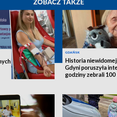
ZOBACZ TAKŻE
GDAŃSK
Historia niewidomej
nych
Gdyni poruszyła in
godziny zebrali 100 t
poleci do Australii