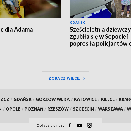
GDAŃSK
c dla Adama
Sześcioletnia dziewcz
zgubiła się w Sopocie i
poprosiła policjantów 
pomoc
ZOBACZ WIĘCEJ
SZCZ
/
GDAŃSK
/
GORZÓW WLKP.
/
KATOWICE
/
KIELCE
/
KRA
N
/
OPOLE
/
POZNAŃ
/
RZESZÓW
/
SZCZECIN
/
WARSZAWA
/
W
Dołącz do nas: