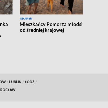
GDAŃSK
ynka
Mieszkańcy Pomorza młodsi
od średniej krajowej
o
KÓW
/
LUBLIN
/
ŁÓDŹ
/
ROCŁAW