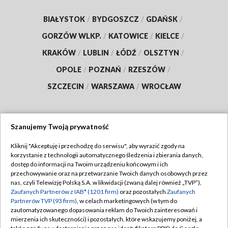
BIAŁYSTOK
/
BYDGOSZCZ
/
GDAŃSK
/
GORZÓW WLKP.
/
KATOWICE
/
KIELCE
/
KRAKÓW
/
LUBLIN
/
ŁÓDŹ
/
OLSZTYN
/
OPOLE
/
POZNAŃ
/
RZESZÓW
/
SZCZECIN
/
WARSZAWA
/
WROCŁAW
Szanujemy Twoją prywatność
Dołącz do nas:
Kliknij "Akceptuję i przechodzę do serwisu", aby wyrazić zgody na
korzystanie z technologii automatycznego śledzenia i zbierania danych,
TVP
dostęp do informacji na Twoim urządzeniu końcowym i ich
Abonament TVP
przechowywanie oraz na przetwarzanie Twoich danych osobowych przez
Regulamin TVP
nas, czyli Telewizję Polską S.A. w likwidacji (zwaną dalej również „TVP”),
Emisja w TVP
Polityka prywatności
Zaufanych Partnerów z IAB* (1201 firm)
oraz pozostałych
Zaufanych
Partnerów TVP (93 firm)
, w celach marketingowych (w tym do
Centrum informacji TVP
Moje zgody
zautomatyzowanego dopasowania reklam do Twoich zainteresowań i
mierzenia ich skuteczności) i pozostałych, które wskazujemy poniżej, a
Naziemna Telewizja Cyfrowa
Pomoc