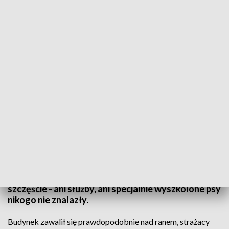
W zawalonym pustostanie w Gdyni nie było ludzi
Prawie dwie godziny trwała akcja poszukiwawczo-
ratownicza w Gdyni. Rano zawalił się pustostan
przy ulicy Chwaszczyńskiej. Ratownicy wraz z psami
przeszukiwali ruiny budynku w poszukiwaniu ludzi.
Strażacy natknęli się w środku na przedmioty, które
mogły świadczyć o obecności bezdomnych. Na
szczęście - ani służby, ani specjalnie wyszkolone psy
nikogo nie znalazły.
Budynek zawalił się prawdopodobnie nad ranem, strażacy