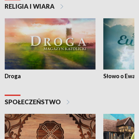
RELIGIA I WIARA
Droga
Słowo o Ewang
SPOŁECZEŃSTWO