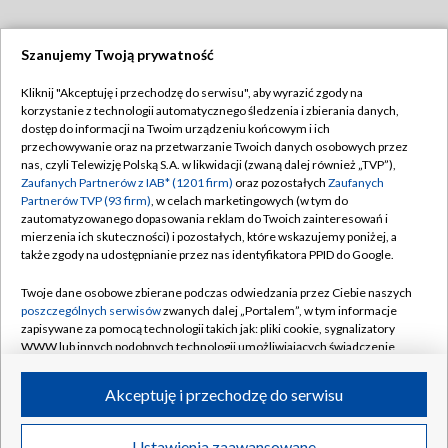
Szanujemy Twoją prywatność
Dołącz do nas:
Kliknij "Akceptuję i przechodzę do serwisu", aby wyrazić zgody na
korzystanie z technologii automatycznego śledzenia i zbierania danych,
TVP
dostęp do informacji na Twoim urządzeniu końcowym i ich
Abonament TVP
przechowywanie oraz na przetwarzanie Twoich danych osobowych przez
Regulamin TVP
nas, czyli Telewizję Polską S.A. w likwidacji (zwaną dalej również „TVP”),
Emisja w TVP
Zaufanych Partnerów z IAB* (1201 firm)
oraz pozostałych
Zaufanych
Polityka prywatności
Partnerów TVP (93 firm)
, w celach marketingowych (w tym do
Centrum informacji TVP
Moje zgody
zautomatyzowanego dopasowania reklam do Twoich zainteresowań i
mierzenia ich skuteczności) i pozostałych, które wskazujemy poniżej, a
Naziemna Telewizja Cyfrowa
Pomoc
także zgody na udostępnianie przez nas identyfikatora PPID do Google.
Sklep TVP
Biuro reklamy
Twoje dane osobowe zbierane podczas odwiedzania przez Ciebie naszych
Rada Programowa
poszczególnych serwisów
zwanych dalej „Portalem”, w tym informacje
Kontakt
zapisywane za pomocą technologii takich jak: pliki cookie, sygnalizatory
System NOS
WWW lub innych podobnych technologii umożliwiających świadczenie
dopasowanych i bezpiecznych usług, personalizację treści oraz reklam,
Informacje o nadawcy
Kanały
udostępnianie funkcji mediów społecznościowych oraz analizowanie
Akceptuję i przechodzę do serwisu
ruchu w Internecie.
Program dla prasy
©2026 Telewizja Polska S.A. w likwidacji
Biuro Reklamy
Twoje dane osobowe zbierane podczas odwiedzania przez Ciebie
Ustawienia zaawansowane