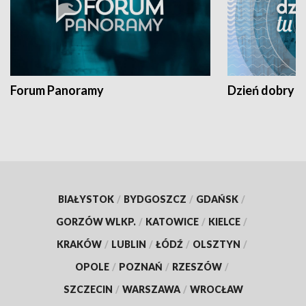
Forum Panoramy
Dzień dobry t
BIAŁYSTOK
/
BYDGOSZCZ
/
GDAŃSK
/
GORZÓW WLKP.
/
KATOWICE
/
KIELCE
/
KRAKÓW
/
LUBLIN
/
ŁÓDŹ
/
OLSZTYN
/
OPOLE
/
POZNAŃ
/
RZESZÓW
/
SZCZECIN
/
WARSZAWA
/
WROCŁAW