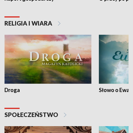
RELIGIA I WIARA
Droga
Słowo o Ewang
SPOŁECZEŃSTWO