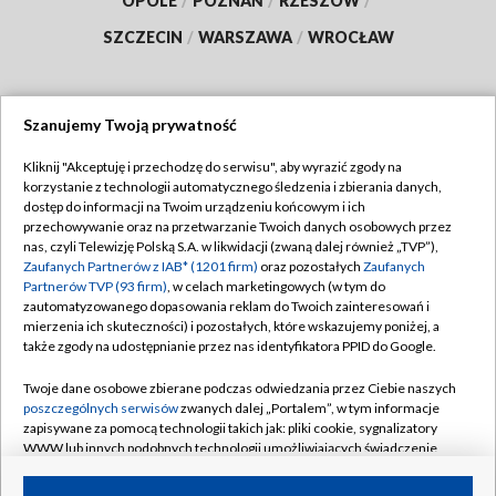
OPOLE
/
POZNAŃ
/
RZESZÓW
/
SZCZECIN
/
WARSZAWA
/
WROCŁAW
Szanujemy Twoją prywatność
Dołącz do nas:
Kliknij "Akceptuję i przechodzę do serwisu", aby wyrazić zgody na
korzystanie z technologii automatycznego śledzenia i zbierania danych,
TVP
dostęp do informacji na Twoim urządzeniu końcowym i ich
Abonament TVP
przechowywanie oraz na przetwarzanie Twoich danych osobowych przez
Regulamin TVP
nas, czyli Telewizję Polską S.A. w likwidacji (zwaną dalej również „TVP”),
Emisja w TVP
Zaufanych Partnerów z IAB* (1201 firm)
oraz pozostałych
Zaufanych
Polityka prywatności
Partnerów TVP (93 firm)
, w celach marketingowych (w tym do
Centrum informacji TVP
Moje zgody
zautomatyzowanego dopasowania reklam do Twoich zainteresowań i
mierzenia ich skuteczności) i pozostałych, które wskazujemy poniżej, a
Naziemna Telewizja Cyfrowa
Pomoc
także zgody na udostępnianie przez nas identyfikatora PPID do Google.
Sklep TVP
Biuro reklamy
Twoje dane osobowe zbierane podczas odwiedzania przez Ciebie naszych
Rada Programowa
poszczególnych serwisów
zwanych dalej „Portalem”, w tym informacje
Kontakt
zapisywane za pomocą technologii takich jak: pliki cookie, sygnalizatory
System NOS
WWW lub innych podobnych technologii umożliwiających świadczenie
dopasowanych i bezpiecznych usług, personalizację treści oraz reklam,
Informacje o nadawcy
Kanały
udostępnianie funkcji mediów społecznościowych oraz analizowanie