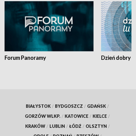
Forum Panoramy
Dzień dobry t
BIAŁYSTOK
/
BYDGOSZCZ
/
GDAŃSK
/
GORZÓW WLKP.
/
KATOWICE
/
KIELCE
/
KRAKÓW
/
LUBLIN
/
ŁÓDŹ
/
OLSZTYN
/