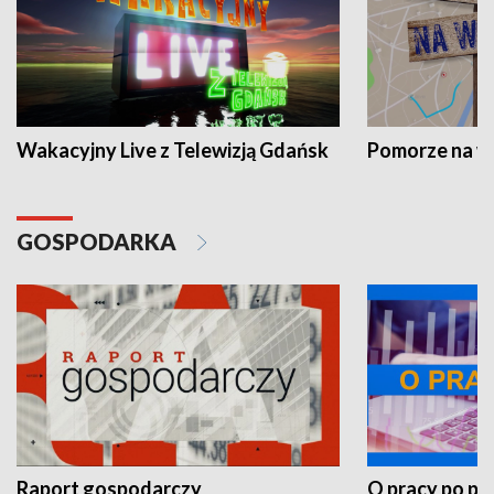
Wakacyjny Live z Telewizją Gdańsk
Pomorze na 
GOSPODARKA
Raport gospodarczy
O pracy po pr