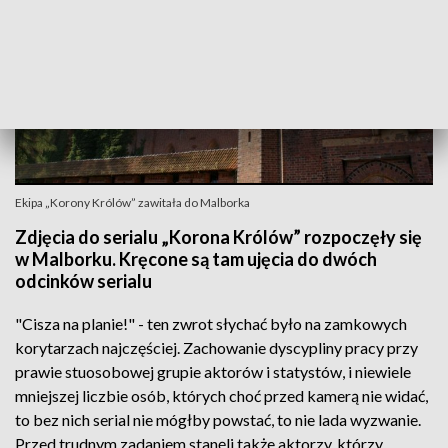
Ekipa „Korony Królów” zawitała do Malborka
Zdjęcia do serialu „Korona Królów” rozpoczęły się
w Malborku. Kręcone są tam ujęcia do dwóch
odcinków serialu
"Cisza na planie!" - ten zwrot słychać było na zamkowych
korytarzach najczęściej. Zachowanie dyscypliny pracy przy
prawie stuosobowej grupie aktorów i statystów, i niewiele
mniejszej liczbie osób, których choć przed kamerą nie widać,
to bez nich serial nie mógłby powstać, to nie lada wyzwanie.
Przed trudnym zadaniem stanęli także aktorzy, którzy