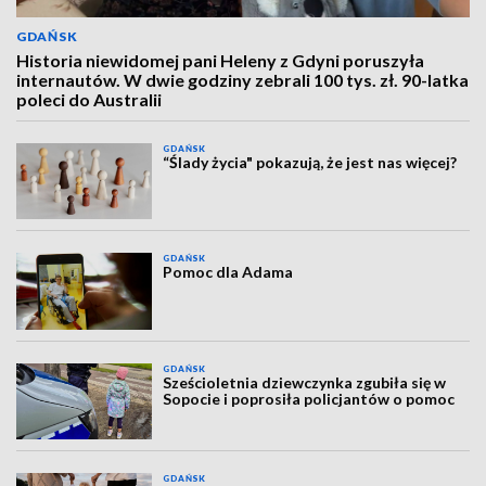
GDAŃSK
Historia niewidomej pani Heleny z Gdyni poruszyła
internautów. W dwie godziny zebrali 100 tys. zł. 90-latka
poleci do Australii
GDAŃSK
“Ślady życia" pokazują, że jest nas więcej?
GDAŃSK
Pomoc dla Adama
GDAŃSK
Sześcioletnia dziewczynka zgubiła się w
Sopocie i poprosiła policjantów o pomoc
GDAŃSK