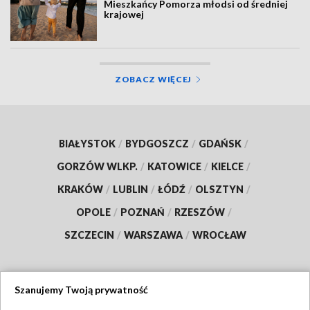
Mieszkańcy Pomorza młodsi od średniej
krajowej
ZOBACZ WIĘCEJ
BIAŁYSTOK
/
BYDGOSZCZ
/
GDAŃSK
/
GORZÓW WLKP.
/
KATOWICE
/
KIELCE
/
KRAKÓW
/
LUBLIN
/
ŁÓDŹ
/
OLSZTYN
/
OPOLE
/
POZNAŃ
/
RZESZÓW
/
SZCZECIN
/
WARSZAWA
/
WROCŁAW
Szanujemy Twoją prywatność
Dołącz do nas: