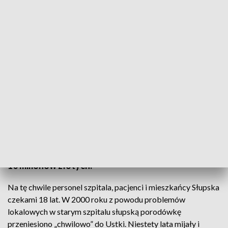
Nowe oddziały w Szpitalu Wojewódzkim w Słupsku
Mieszkańcy Słupska, po prawie 20 latach, doczekali
się w sowim mieście „porodówki”. Przebudowa
słupskiego szpitala, tak aby zmieściły się na nim
przeniesiona z Ustki oddziały, kosztowała ponad
10 milionów złotych.
Na tę chwile personel szpitala, pacjenci i mieszkańcy Słupska
czekami 18 lat. W 2000 roku z powodu problemów
lokalowych w starym szpitalu słupską porodówkę
przeniesiono „chwilowo” do Ustki. Niestety lata mijały i