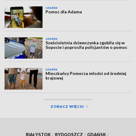
GDAŃSK
Pomoc dla Adama
GDAŃSK
Sześcioletnia dziewczynka zgubiła się w
Sopocie i poprosiła policjantów o pomoc
GDAŃSK
Mieszkańcy Pomorza młodsi od średniej
krajowej
ZOBACZ WIĘCEJ
BIAŁYSTOK
/
BYDGOSZCZ
/
GDAŃSK
/