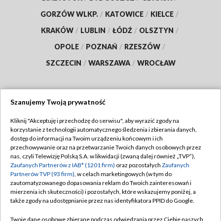
GORZÓW WLKP.
/
KATOWICE
/
KIELCE
/
KRAKÓW
/
LUBLIN
/
ŁÓDŹ
/
OLSZTYN
/
OPOLE
/
POZNAŃ
/
RZESZÓW
/
SZCZECIN
/
WARSZAWA
/
WROCŁAW
Szanujemy Twoją prywatność
Dołącz do nas:
Kliknij "Akceptuję i przechodzę do serwisu", aby wyrazić zgody na
korzystanie z technologii automatycznego śledzenia i zbierania danych,
TVP
dostęp do informacji na Twoim urządzeniu końcowym i ich
Abonament TVP
przechowywanie oraz na przetwarzanie Twoich danych osobowych przez
Regulamin TVP
nas, czyli Telewizję Polską S.A. w likwidacji (zwaną dalej również „TVP”),
Emisja w TVP
Polityka prywatności
Zaufanych Partnerów z IAB* (1201 firm)
oraz pozostałych
Zaufanych
Partnerów TVP (93 firm)
, w celach marketingowych (w tym do
Centrum informacji TVP
Moje zgody
zautomatyzowanego dopasowania reklam do Twoich zainteresowań i
mierzenia ich skuteczności) i pozostałych, które wskazujemy poniżej, a
Naziemna Telewizja Cyfrowa
Pomoc
także zgody na udostępnianie przez nas identyfikatora PPID do Google.
Sklep TVP
Biuro reklamy
Twoje dane osobowe zbierane podczas odwiedzania przez Ciebie naszych