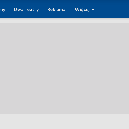
amy
Dwa Teatry
Reklama
Więcej