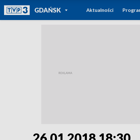
POWRÓT DO
GDAŃSK
Aktualności
Progr
TVP REGIONY
26.01.2018 18:30