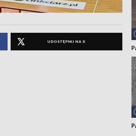
UDOSTĘPNIJ NA X
P
P