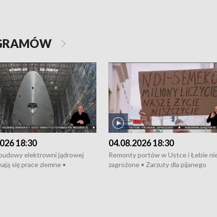
OGRAMÓW
026 18:30
04.08.2026 18:30
 budowy elektrowni jądrowej
Remonty portów w Ustce i Łebie ni
ają się prace ziemne •
zagrożone • Zarzuty dla pijanego
o umowę na budowę obwodnicy
kierowcy ciągnika • Protest
u Gdańskiego • Za kilka dni
poszkodowanych przez dewelopera
e ORP „Wicher” • 18 milionów
Gdyni • Milion zł dla dzieci z UCK od
a inwestycje w szkołach w Rumi
Cancer Fighters • Efekty wpisu Gdy
owie • Nowy sprzęt
Listę UNESCO • Kaszubscy kuczerz