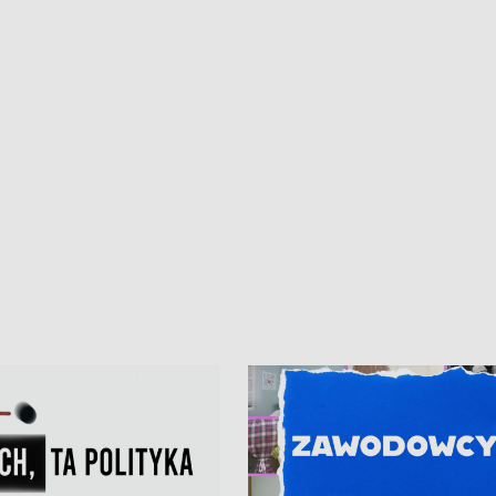
iczny dla Puckiego Szpitala • Na
witali Tour de Pologne
znów rekordowe upały