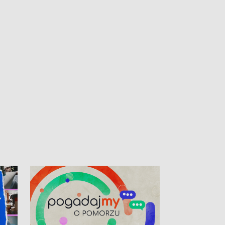
kibiców na trasie przejazdu peletonu
Tour de Pologne przez Kaszuby