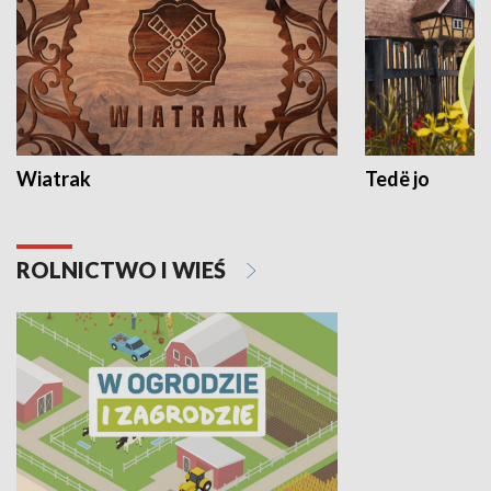
Wiatrak
Tedë jo
ROLNICTWO I WIEŚ