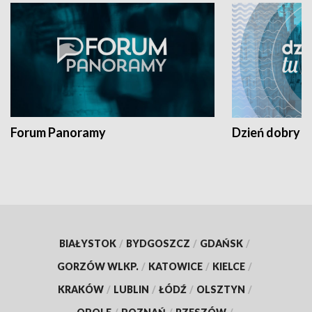
Forum Panoramy
Dzień dobry t
BIAŁYSTOK
/
BYDGOSZCZ
/
GDAŃSK
/
GORZÓW WLKP.
/
KATOWICE
/
KIELCE
/
KRAKÓW
/
LUBLIN
/
ŁÓDŹ
/
OLSZTYN
/