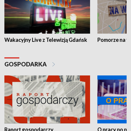
Wakacyjny Live z Telewizją Gdańsk
Pomorze na 
GOSPODARKA
Raport gospodarczy
O pracy po pr