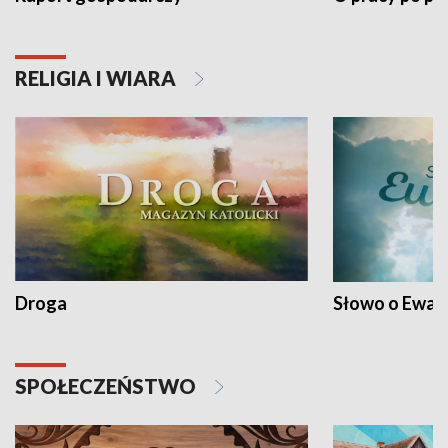
RELIGIA I WIARA
Droga
Słowo o Ewang
SPOŁECZEŃSTWO