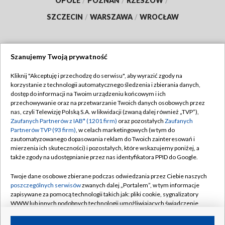
OPOLE
/
POZNAŃ
/
RZESZÓW
/
SZCZECIN
/
WARSZAWA
/
WROCŁAW
Szanujemy Twoją prywatność
Dołącz do nas:
Kliknij "Akceptuję i przechodzę do serwisu", aby wyrazić zgody na
korzystanie z technologii automatycznego śledzenia i zbierania danych,
TVP
dostęp do informacji na Twoim urządzeniu końcowym i ich
Abonament TVP
przechowywanie oraz na przetwarzanie Twoich danych osobowych przez
Regulamin TVP
nas, czyli Telewizję Polską S.A. w likwidacji (zwaną dalej również „TVP”),
Emisja w TVP
Zaufanych Partnerów z IAB* (1201 firm)
oraz pozostałych
Zaufanych
Polityka prywatności
Partnerów TVP (93 firm)
, w celach marketingowych (w tym do
Centrum informacji TVP
Moje zgody
zautomatyzowanego dopasowania reklam do Twoich zainteresowań i
mierzenia ich skuteczności) i pozostałych, które wskazujemy poniżej, a
Naziemna Telewizja Cyfrowa
Pomoc
także zgody na udostępnianie przez nas identyfikatora PPID do Google.
Sklep TVP
Biuro reklamy
Twoje dane osobowe zbierane podczas odwiedzania przez Ciebie naszych
Rada Programowa
poszczególnych serwisów
zwanych dalej „Portalem”, w tym informacje
Kontakt
zapisywane za pomocą technologii takich jak: pliki cookie, sygnalizatory
System NOS
WWW lub innych podobnych technologii umożliwiających świadczenie
dopasowanych i bezpiecznych usług, personalizację treści oraz reklam,
Informacje o nadawcy
Kanały
udostępnianie funkcji mediów społecznościowych oraz analizowanie