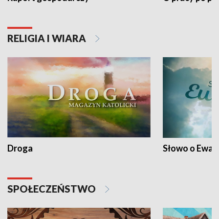
RELIGIA I WIARA
Droga
Słowo o Ewang
SPOŁECZEŃSTWO