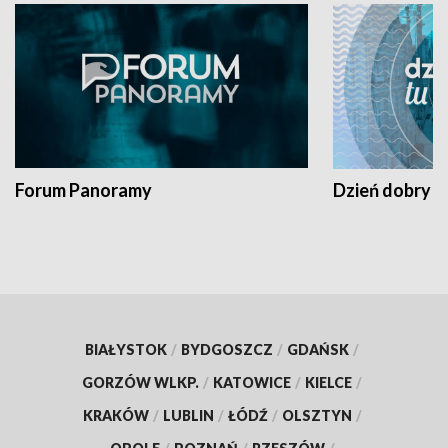
Forum Panoramy
Dzień dobry t
BIAŁYSTOK
/
BYDGOSZCZ
/
GDAŃSK
/
GORZÓW WLKP.
/
KATOWICE
/
KIELCE
/
KRAKÓW
/
LUBLIN
/
ŁÓDŹ
/
OLSZTYN
/