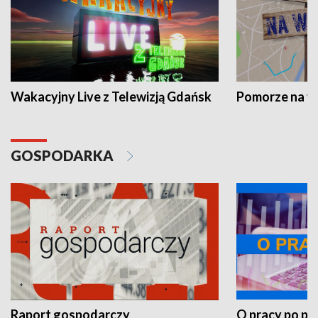
Wakacyjny Live z Telewizją Gdańsk
Pomorze na 
GOSPODARKA
Raport gospodarczy
O pracy po pr