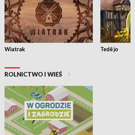
Wiatrak
Tedë jo
ROLNICTWO I WIEŚ