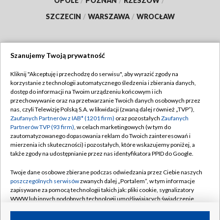
OPOLE
/
POZNAŃ
/
RZESZÓW
/
SZCZECIN
/
WARSZAWA
/
WROCŁAW
Szanujemy Twoją prywatność
Dołącz do nas:
Kliknij "Akceptuję i przechodzę do serwisu", aby wyrazić zgody na
korzystanie z technologii automatycznego śledzenia i zbierania danych,
TVP
dostęp do informacji na Twoim urządzeniu końcowym i ich
Abonament TVP
przechowywanie oraz na przetwarzanie Twoich danych osobowych przez
Regulamin TVP
nas, czyli Telewizję Polską S.A. w likwidacji (zwaną dalej również „TVP”),
Emisja w TVP
Zaufanych Partnerów z IAB* (1201 firm)
oraz pozostałych
Zaufanych
Polityka prywatności
Partnerów TVP (93 firm)
, w celach marketingowych (w tym do
Centrum informacji TVP
Moje zgody
zautomatyzowanego dopasowania reklam do Twoich zainteresowań i
mierzenia ich skuteczności) i pozostałych, które wskazujemy poniżej, a
Naziemna Telewizja Cyfrowa
Pomoc
także zgody na udostępnianie przez nas identyfikatora PPID do Google.
Sklep TVP
Biuro reklamy
Twoje dane osobowe zbierane podczas odwiedzania przez Ciebie naszych
Rada Programowa
poszczególnych serwisów
zwanych dalej „Portalem”, w tym informacje
Kontakt
zapisywane za pomocą technologii takich jak: pliki cookie, sygnalizatory
System NOS
WWW lub innych podobnych technologii umożliwiających świadczenie
dopasowanych i bezpiecznych usług, personalizację treści oraz reklam,
Informacje o nadawcy
Kanały
udostępnianie funkcji mediów społecznościowych oraz analizowanie