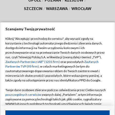
OPOLE
/
POZNAŃ
/
RZESZÓW
/
SZCZECIN
/
WARSZAWA
/
WROCŁAW
Szanujemy Twoją prywatność
Dołącz do nas:
Kliknij "Akceptuję i przechodzę do serwisu", aby wyrazić zgody na
korzystanie z technologii automatycznego śledzenia i zbierania danych,
TVP
dostęp do informacji na Twoim urządzeniu końcowym i ich
Abonament TVP
przechowywanie oraz na przetwarzanie Twoich danych osobowych przez
Regulamin TVP
nas, czyli Telewizję Polską S.A. w likwidacji (zwaną dalej również „TVP”),
Emisja w TVP
Zaufanych Partnerów z IAB* (1201 firm)
oraz pozostałych
Zaufanych
Polityka prywatności
Partnerów TVP (93 firm)
, w celach marketingowych (w tym do
Centrum informacji TVP
Moje zgody
zautomatyzowanego dopasowania reklam do Twoich zainteresowań i
mierzenia ich skuteczności) i pozostałych, które wskazujemy poniżej, a
Naziemna Telewizja Cyfrowa
Pomoc
także zgody na udostępnianie przez nas identyfikatora PPID do Google.
Sklep TVP
Biuro reklamy
Twoje dane osobowe zbierane podczas odwiedzania przez Ciebie naszych
Rada Programowa
poszczególnych serwisów
zwanych dalej „Portalem”, w tym informacje
Kontakt
zapisywane za pomocą technologii takich jak: pliki cookie, sygnalizatory
System NOS
WWW lub innych podobnych technologii umożliwiających świadczenie
dopasowanych i bezpiecznych usług, personalizację treści oraz reklam,
Informacje o nadawcy
Kanały
udostępnianie funkcji mediów społecznościowych oraz analizowanie