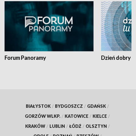
Forum Panoramy
Dzień dobry t
BIAŁYSTOK
/
BYDGOSZCZ
/
GDAŃSK
/
GORZÓW WLKP.
/
KATOWICE
/
KIELCE
/
KRAKÓW
/
LUBLIN
/
ŁÓDŹ
/
OLSZTYN
/