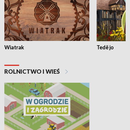
Wiatrak
Tedë jo
ROLNICTWO I WIEŚ