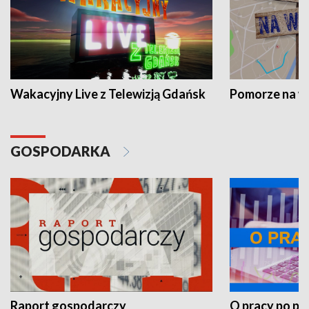
Wakacyjny Live z Telewizją Gdańsk
Pomorze na 
GOSPODARKA
Raport gospodarczy
O pracy po pr