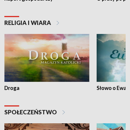
RELIGIA I WIARA
Droga
Słowo o Ewang
SPOŁECZEŃSTWO