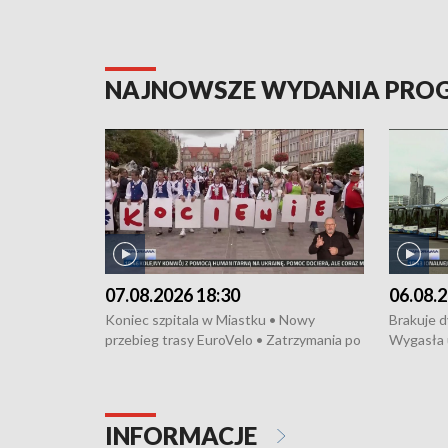
NAJNOWSZE WYDANIA PR
07.08.2026 18:30
06.08.2
Koniec szpitala w Miastku • Nowy
Brakuje 
przebieg trasy EuroVelo • Zatrzymania po
Wygasła 
bójce w Kościerzynie • Mieszkańcy
Miastku 
protestują przeciwko budowie trasy
Przeładu
tramwajowej • Kolejne konwoje
wiatrowej
humanitarne z Trójmiasta na Ukrainę •
Niebezpie
INFORMACJE
Święto Kociewia na Jarmarku św.
Dziewięć 