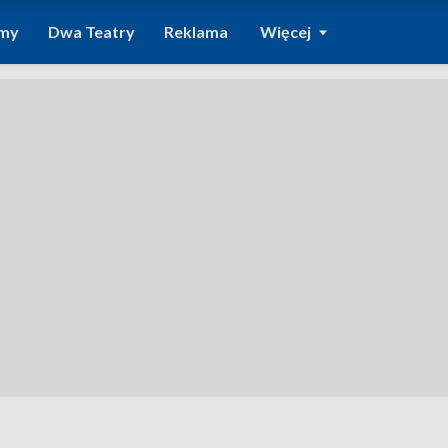
amy
Dwa Teatry
Reklama
Więcej