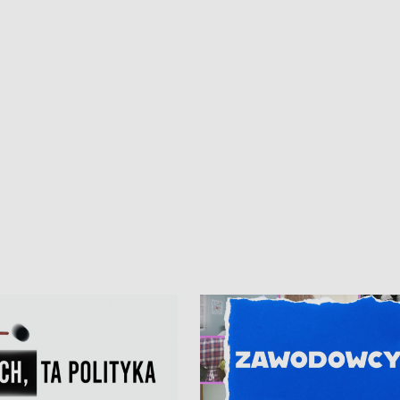
kardiologiczny dla Puckiego Szpitala
Pomorzu znów rekordowe upały