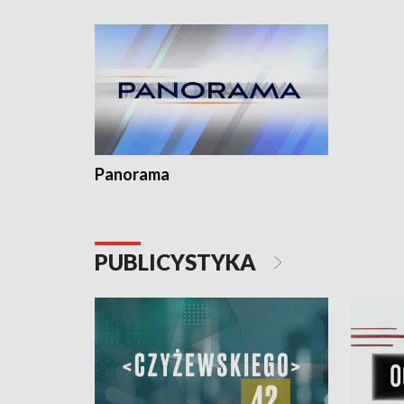
Dominika • Gdynia z lat 30. w
fotoplastikonie
Panorama
PUBLICYSTYKA