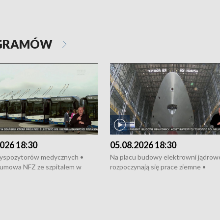
OGRAMÓW
026 18:30
05.08.2026 18:30
dyspozytorów medycznych •
Na placu budowy elektrowni jądrow
umowa NFZ ze szpitalem w
rozpoczynają się prace ziemne •
• Otwarto Morski Terminal
Podpisano umowę na budowę obwo
nkowy • Budowa morskiej farmy
Starogardu Gdańskiego • Za kilka dn
 • Korki na gdańskich Stogach •
wodowanie ORP „Wicher” • 18 mili
czne zachowania na torach •
złotych na inwestycje w szkołach w
nowych „trajtków” dla Gdyni
i Wejherowie • Nowy sprzęt