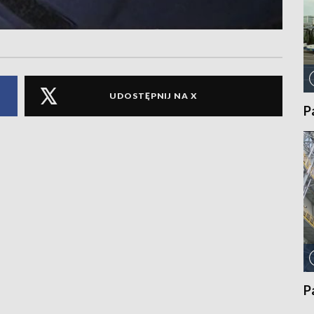
UDOSTĘPNIJ NA X
P
P