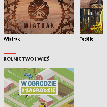
Wiatrak
Tedë jo
ROLNICTWO I WIEŚ