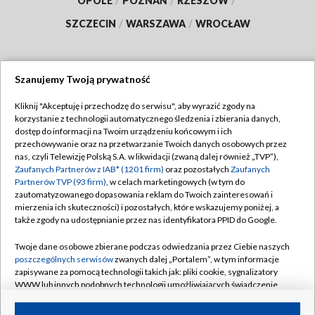
OPOLE
/
POZNAŃ
/
RZESZÓW
/
SZCZECIN
/
WARSZAWA
/
WROCŁAW
Szanujemy Twoją prywatność
Dołącz do nas:
Kliknij "Akceptuję i przechodzę do serwisu", aby wyrazić zgody na
korzystanie z technologii automatycznego śledzenia i zbierania danych,
TVP
dostęp do informacji na Twoim urządzeniu końcowym i ich
Abonament TVP
przechowywanie oraz na przetwarzanie Twoich danych osobowych przez
Regulamin TVP
nas, czyli Telewizję Polską S.A. w likwidacji (zwaną dalej również „TVP”),
Emisja w TVP
Zaufanych Partnerów z IAB* (1201 firm)
oraz pozostałych
Zaufanych
Polityka prywatności
Partnerów TVP (93 firm)
, w celach marketingowych (w tym do
Centrum informacji TVP
Moje zgody
zautomatyzowanego dopasowania reklam do Twoich zainteresowań i
mierzenia ich skuteczności) i pozostałych, które wskazujemy poniżej, a
Naziemna Telewizja Cyfrowa
Pomoc
także zgody na udostępnianie przez nas identyfikatora PPID do Google.
Sklep TVP
Biuro reklamy
Twoje dane osobowe zbierane podczas odwiedzania przez Ciebie naszych
Rada Programowa
poszczególnych serwisów
zwanych dalej „Portalem”, w tym informacje
Kontakt
zapisywane za pomocą technologii takich jak: pliki cookie, sygnalizatory
System NOS
WWW lub innych podobnych technologii umożliwiających świadczenie
dopasowanych i bezpiecznych usług, personalizację treści oraz reklam,
Informacje o nadawcy
Kanały
udostępnianie funkcji mediów społecznościowych oraz analizowanie