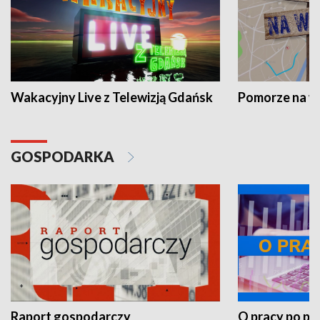
Wakacyjny Live z Telewizją Gdańsk
Pomorze na 
GOSPODARKA
Raport gospodarczy
O pracy po pr