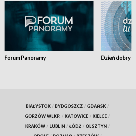
Forum Panoramy
Dzień dobry t
BIAŁYSTOK
/
BYDGOSZCZ
/
GDAŃSK
/
GORZÓW WLKP.
/
KATOWICE
/
KIELCE
/
KRAKÓW
/
LUBLIN
/
ŁÓDŹ
/
OLSZTYN
/