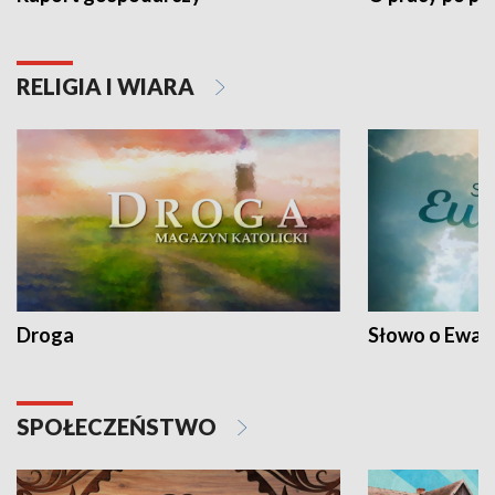
RELIGIA I WIARA
Droga
Słowo o Ewang
SPOŁECZEŃSTWO