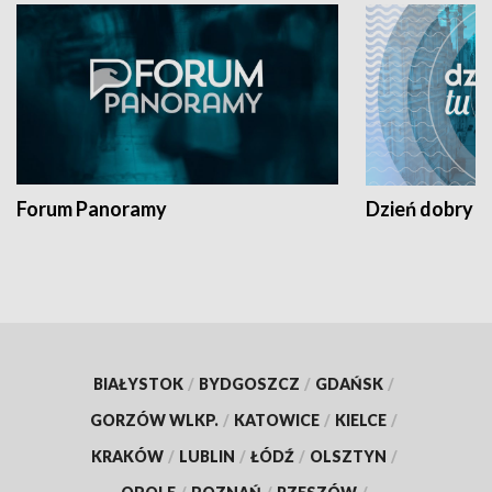
Forum Panoramy
Dzień dobry t
BIAŁYSTOK
/
BYDGOSZCZ
/
GDAŃSK
/
GORZÓW WLKP.
/
KATOWICE
/
KIELCE
/
KRAKÓW
/
LUBLIN
/
ŁÓDŹ
/
OLSZTYN
/