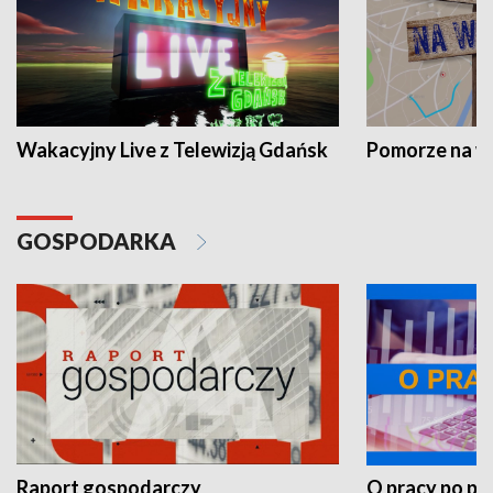
Wakacyjny Live z Telewizją Gdańsk
Pomorze na 
GOSPODARKA
Raport gospodarczy
O pracy po pr