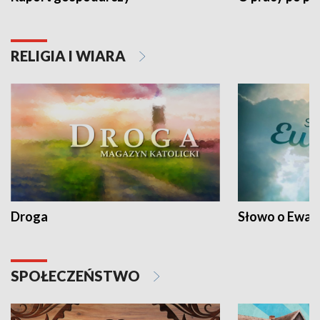
RELIGIA I WIARA
Droga
Słowo o Ewang
SPOŁECZEŃSTWO