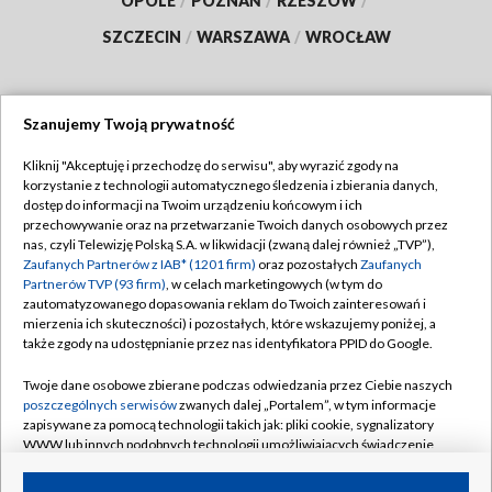
OPOLE
/
POZNAŃ
/
RZESZÓW
/
SZCZECIN
/
WARSZAWA
/
WROCŁAW
Szanujemy Twoją prywatność
Dołącz do nas:
Kliknij "Akceptuję i przechodzę do serwisu", aby wyrazić zgody na
korzystanie z technologii automatycznego śledzenia i zbierania danych,
TVP
dostęp do informacji na Twoim urządzeniu końcowym i ich
Abonament TVP
przechowywanie oraz na przetwarzanie Twoich danych osobowych przez
Regulamin TVP
nas, czyli Telewizję Polską S.A. w likwidacji (zwaną dalej również „TVP”),
Emisja w TVP
Zaufanych Partnerów z IAB* (1201 firm)
oraz pozostałych
Zaufanych
Polityka prywatności
Partnerów TVP (93 firm)
, w celach marketingowych (w tym do
Centrum informacji TVP
Moje zgody
zautomatyzowanego dopasowania reklam do Twoich zainteresowań i
mierzenia ich skuteczności) i pozostałych, które wskazujemy poniżej, a
Naziemna Telewizja Cyfrowa
Pomoc
także zgody na udostępnianie przez nas identyfikatora PPID do Google.
Sklep TVP
Biuro reklamy
Twoje dane osobowe zbierane podczas odwiedzania przez Ciebie naszych
Rada Programowa
poszczególnych serwisów
zwanych dalej „Portalem”, w tym informacje
Kontakt
zapisywane za pomocą technologii takich jak: pliki cookie, sygnalizatory
System NOS
WWW lub innych podobnych technologii umożliwiających świadczenie
dopasowanych i bezpiecznych usług, personalizację treści oraz reklam,
Informacje o nadawcy
Kanały
udostępnianie funkcji mediów społecznościowych oraz analizowanie