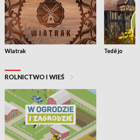
Wiatrak
Tedë jo
ROLNICTWO I WIEŚ