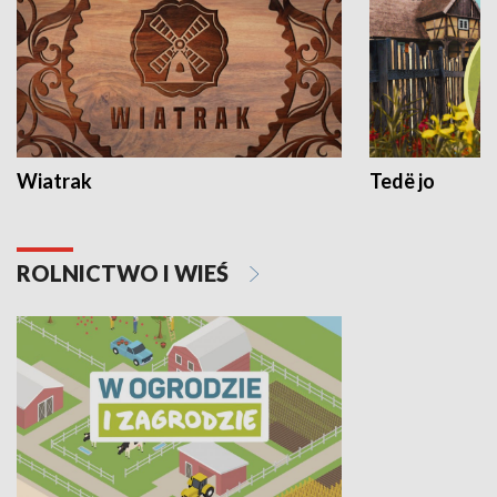
Wiatrak
Tedë jo
ROLNICTWO I WIEŚ