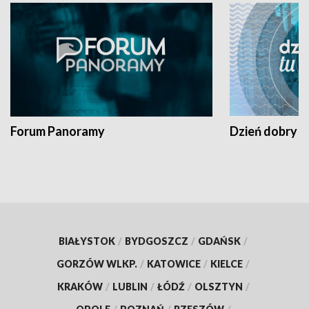
Forum Panoramy
Dzień dobry t
BIAŁYSTOK
/
BYDGOSZCZ
/
GDAŃSK
/
GORZÓW WLKP.
/
KATOWICE
/
KIELCE
/
KRAKÓW
/
LUBLIN
/
ŁÓDŹ
/
OLSZTYN
/