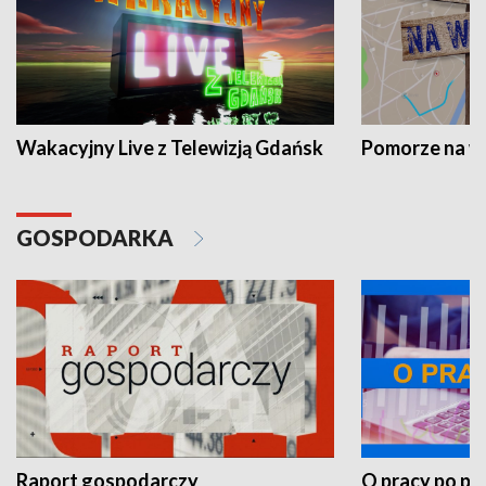
Wakacyjny Live z Telewizją Gdańsk
Pomorze na 
GOSPODARKA
Raport gospodarczy
O pracy po pr