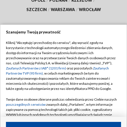
OPOLE
/
POZNAŃ
/
RZESZÓW
/
SZCZECIN
/
WARSZAWA
/
WROCŁAW
Szanujemy Twoją prywatność
Dołącz do nas:
Kliknij "Akceptuję i przechodzę do serwisu", aby wyrazić zgody na
korzystanie z technologii automatycznego śledzenia i zbierania danych,
TVP
dostęp do informacji na Twoim urządzeniu końcowym i ich
Abonament TVP
przechowywanie oraz na przetwarzanie Twoich danych osobowych przez
Regulamin TVP
nas, czyli Telewizję Polską S.A. w likwidacji (zwaną dalej również „TVP”),
Emisja w TVP
Zaufanych Partnerów z IAB* (1201 firm)
oraz pozostałych
Zaufanych
Polityka prywatności
Partnerów TVP (93 firm)
, w celach marketingowych (w tym do
Centrum informacji TVP
Moje zgody
zautomatyzowanego dopasowania reklam do Twoich zainteresowań i
mierzenia ich skuteczności) i pozostałych, które wskazujemy poniżej, a
Naziemna Telewizja Cyfrowa
Pomoc
także zgody na udostępnianie przez nas identyfikatora PPID do Google.
Sklep TVP
Biuro reklamy
Twoje dane osobowe zbierane podczas odwiedzania przez Ciebie naszych
Rada Programowa
poszczególnych serwisów
zwanych dalej „Portalem”, w tym informacje
Kontakt
zapisywane za pomocą technologii takich jak: pliki cookie, sygnalizatory
System NOS
WWW lub innych podobnych technologii umożliwiających świadczenie
dopasowanych i bezpiecznych usług, personalizację treści oraz reklam,
Informacje o nadawcy
Kanały
udostępnianie funkcji mediów społecznościowych oraz analizowanie