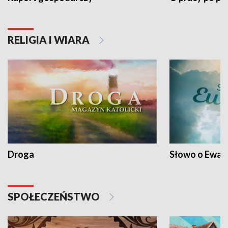
RELIGIA I WIARA
Droga
Słowo o Ewang
SPOŁECZEŃSTWO