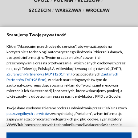
OPOLE
/
POZNAŃ
/
RZESZÓW
/
SZCZECIN
/
WARSZAWA
/
WROCŁAW
Szanujemy Twoją prywatność
Dołącz do nas:
Kliknij "Akceptuję i przechodzę do serwisu", aby wyrazić zgody na
korzystanie z technologii automatycznego śledzenia i zbierania danych,
TVP
dostęp do informacji na Twoim urządzeniu końcowym i ich
Abonament TVP
przechowywanie oraz na przetwarzanie Twoich danych osobowych przez
Regulamin TVP
nas, czyli Telewizję Polską S.A. w likwidacji (zwaną dalej również „TVP”),
Emisja w TVP
Zaufanych Partnerów z IAB* (1201 firm)
oraz pozostałych
Zaufanych
Polityka prywatności
Partnerów TVP (93 firm)
, w celach marketingowych (w tym do
Centrum informacji TVP
Moje zgody
zautomatyzowanego dopasowania reklam do Twoich zainteresowań i
mierzenia ich skuteczności) i pozostałych, które wskazujemy poniżej, a
Naziemna Telewizja Cyfrowa
Pomoc
także zgody na udostępnianie przez nas identyfikatora PPID do Google.
Sklep TVP
Biuro reklamy
Twoje dane osobowe zbierane podczas odwiedzania przez Ciebie naszych
Rada Programowa
poszczególnych serwisów
zwanych dalej „Portalem”, w tym informacje
Kontakt
zapisywane za pomocą technologii takich jak: pliki cookie, sygnalizatory
System NOS
WWW lub innych podobnych technologii umożliwiających świadczenie
dopasowanych i bezpiecznych usług, personalizację treści oraz reklam,
Informacje o nadawcy
Kanały
udostępnianie funkcji mediów społecznościowych oraz analizowanie