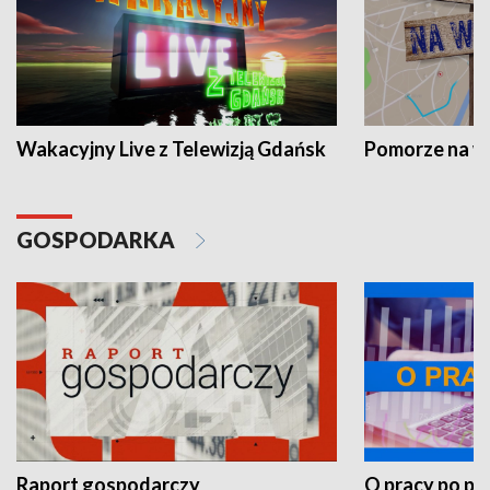
Wakacyjny Live z Telewizją Gdańsk
Pomorze na 
GOSPODARKA
Raport gospodarczy
O pracy po pr