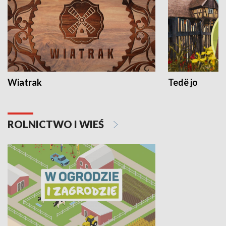
Wiatrak
Tedë jo
ROLNICTWO I WIEŚ