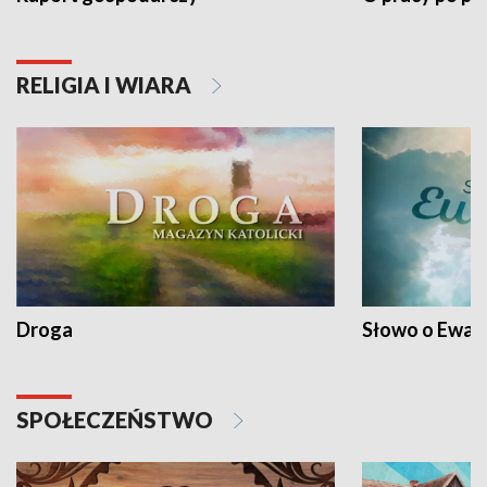
RELIGIA I WIARA
Droga
Słowo o Ewang
SPOŁECZEŃSTWO