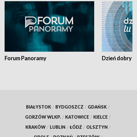
Forum Panoramy
Dzień dobry t
BIAŁYSTOK
/
BYDGOSZCZ
/
GDAŃSK
/
GORZÓW WLKP.
/
KATOWICE
/
KIELCE
/
KRAKÓW
/
LUBLIN
/
ŁÓDŹ
/
OLSZTYN
/