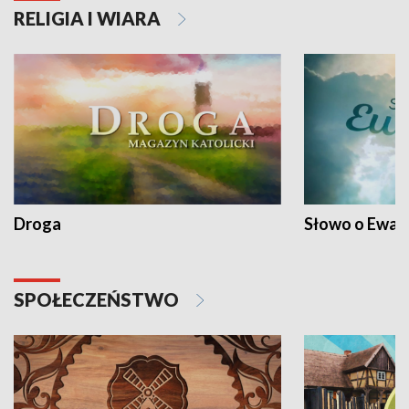
RELIGIA I WIARA
Droga
Słowo o Ewang
SPOŁECZEŃSTWO