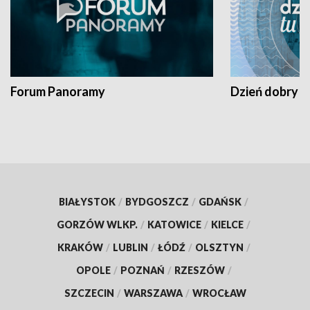
Forum Panoramy
Dzień dobry t
BIAŁYSTOK
/
BYDGOSZCZ
/
GDAŃSK
/
GORZÓW WLKP.
/
KATOWICE
/
KIELCE
/
KRAKÓW
/
LUBLIN
/
ŁÓDŹ
/
OLSZTYN
/
OPOLE
/
POZNAŃ
/
RZESZÓW
/
SZCZECIN
/
WARSZAWA
/
WROCŁAW