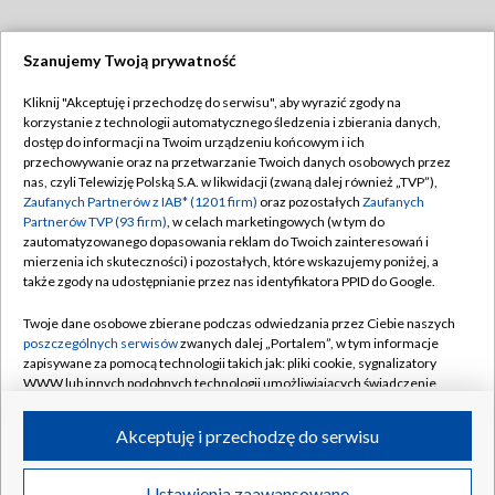
Szanujemy Twoją prywatność
Dołącz do nas:
Kliknij "Akceptuję i przechodzę do serwisu", aby wyrazić zgody na
korzystanie z technologii automatycznego śledzenia i zbierania danych,
TVP
dostęp do informacji na Twoim urządzeniu końcowym i ich
Abonament TVP
przechowywanie oraz na przetwarzanie Twoich danych osobowych przez
Regulamin TVP
nas, czyli Telewizję Polską S.A. w likwidacji (zwaną dalej również „TVP”),
Emisja w TVP
Zaufanych Partnerów z IAB* (1201 firm)
oraz pozostałych
Zaufanych
Polityka prywatności
Partnerów TVP (93 firm)
, w celach marketingowych (w tym do
Centrum informacji TVP
Moje zgody
zautomatyzowanego dopasowania reklam do Twoich zainteresowań i
mierzenia ich skuteczności) i pozostałych, które wskazujemy poniżej, a
Naziemna Telewizja Cyfrowa
Pomoc
także zgody na udostępnianie przez nas identyfikatora PPID do Google.
Sklep TVP
Biuro reklamy
Twoje dane osobowe zbierane podczas odwiedzania przez Ciebie naszych
Rada Programowa
poszczególnych serwisów
zwanych dalej „Portalem”, w tym informacje
Kontakt
zapisywane za pomocą technologii takich jak: pliki cookie, sygnalizatory
System NOS
WWW lub innych podobnych technologii umożliwiających świadczenie
dopasowanych i bezpiecznych usług, personalizację treści oraz reklam,
Informacje o nadawcy
Kanały
udostępnianie funkcji mediów społecznościowych oraz analizowanie
Akceptuję i przechodzę do serwisu
ruchu w Internecie.
Program dla prasy
©2026 Telewizja Polska S.A. w likwidacji
Biuro Reklamy
Twoje dane osobowe zbierane podczas odwiedzania przez Ciebie
Ustawienia zaawansowane