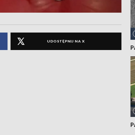
UDOSTĘPNIJ NA X
P
P