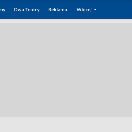
amy
Dwa Teatry
Reklama
Więcej