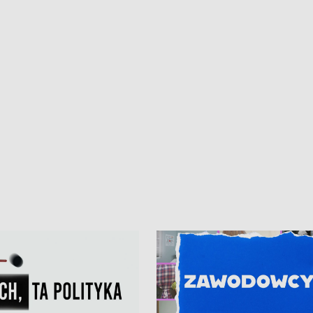
ur de Pologne
kibiców na trasie przejazdu peleton
Tour de Pologne przez Kaszuby