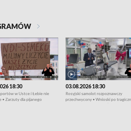
OGRAMÓW
026 18:30
03.08.2026 18:30
portów w Ustce i Łebie nie
Rosyjski samolot rozpoznawczy
 • Zarzuty dla pijanego
przechwycony • Wnioski po tragicz
ciągnika • Protest
pożarze na działkach • Śledztwo po
wanych przez dewelopera w
pożarze łodzi na Motławie • Urząd M
ilion zł dla dzieci z UCK od
wraca do Słupska • Kampania społe
ghters • Efekty wpisu Gdyni na
puckiego Hospicjum • Nagrody Fest
ESCO • Kaszubscy kuczerzy
Szekspirowskiego rozdane • Tysiąc