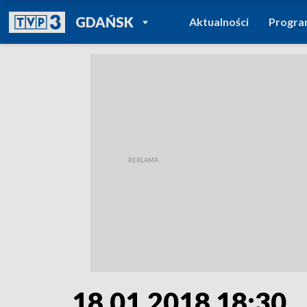
POWRÓT DO
GDAŃSK
Aktualności
Progr
TVP REGIONY
18.01.2018 18:30