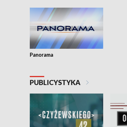
kardiologiczny dla Puckiego Szpitala • Na
witali To
Pomorzu znów rekordowe upały
Panorama
PUBLICYSTYKA