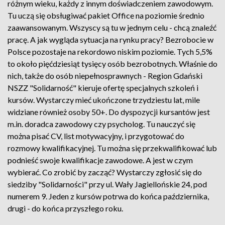
różnym wieku, każdy z innym doświadczeniem zawodowym.
Tu uczą się obsługiwać pakiet Office na poziomie średnio
zaawansowanym. Wszyscy są tu w jednym celu - chcą znaleźć
pracę. A jak wygląda sytuacja na rynku pracy? Bezrobocie w
Polsce pozostaje na rekordowo niskim poziomie. Tych 5,5%
to około pięćdziesiąt tysięcy osób bezrobotnych. Właśnie do
nich, także do osób niepełnosprawnych - Region Gdański
NSZZ "Solidarność" kieruje ofertę specjalnych szkoleń i
kursów. Wystarczy mieć ukończone trzydziestu lat, mile
widziane również osoby 50+. Do dyspozycji kursantów jest
m.in. doradca zawodowy czy psycholog. Tu nauczyć się
można pisać CV, list motywacyjny, i przygotować do
rozmowy kwalifikacyjnej. Tu można się przekwalifikować lub
podnieść swoje kwalifikacje zawodowe. A jest w czym
wybierać. Co zrobić by zacząć? Wystarczy zgłosić się do
siedziby "Solidarności" przy ul. Wały Jagiellońskie 24, pod
numerem 9. Jeden z kursów potrwa do końca października,
drugi - do końca przyszłego roku.