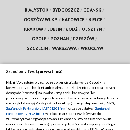
BIAŁYSTOK
/
BYDGOSZCZ
/
GDAŃSK
/
GORZÓW WLKP.
/
KATOWICE
/
KIELCE
/
KRAKÓW
/
LUBLIN
/
ŁÓDŹ
/
OLSZTYN
/
OPOLE
/
POZNAŃ
/
RZESZÓW
/
SZCZECIN
/
WARSZAWA
/
WROCŁAW
Szanujemy Twoją prywatność
Dołącz do nas:
Kliknij "Akceptuję i przechodzę do serwisu", aby wyrazić zgody na
korzystanie z technologii automatycznego śledzenia i zbierania danych,
TVP
dostęp do informacji na Twoim urządzeniu końcowym i ich
Abonament TVP
przechowywanie oraz na przetwarzanie Twoich danych osobowych przez
Regulamin TVP
nas, czyli Telewizję Polską S.A. w likwidacji (zwaną dalej również „TVP”),
Emisja w TVP
Polityka prywatności
Zaufanych Partnerów z IAB* (1201 firm)
oraz pozostałych
Zaufanych
Partnerów TVP (93 firm)
, w celach marketingowych (w tym do
Centrum informacji TVP
Moje zgody
zautomatyzowanego dopasowania reklam do Twoich zainteresowań i
mierzenia ich skuteczności) i pozostałych, które wskazujemy poniżej, a
Naziemna Telewizja Cyfrowa
Pomoc
także zgody na udostępnianie przez nas identyfikatora PPID do Google.