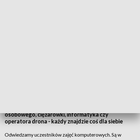
Szkolenia, które pomagają znaleźć pracę
Tu można się przekwalifikować, zyskać nowe lub
wyższe kwalifikacje zawodowe - region Gdański
NSZZ "Solidarność" zachęca do wzięcia udziału w
specjalnych szkoleniach zawodowych dla osób
bezrobotnych - również dla osób po pięćdziesiątym
roku życia. Jakie kursy można przejść? - spawacza,
murarza, ale również kierowcy samochodu
osobowego, ciężarówki, informatyka czy
operatora drona - każdy znajdzie coś dla siebie
Odwiedzamy uczestników zajęć komputerowych. Są w