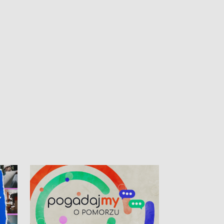
kibiców na trasie przejazdu peletonu
Tour de Pologne przez Kaszuby