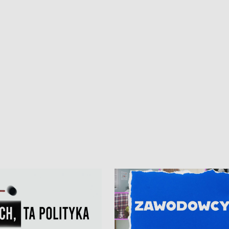
iczny dla Puckiego Szpitala • Na
witali Tour de Pologne
znów rekordowe upały