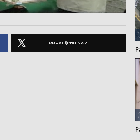
UDOSTĘPNIJ NA X
P
P