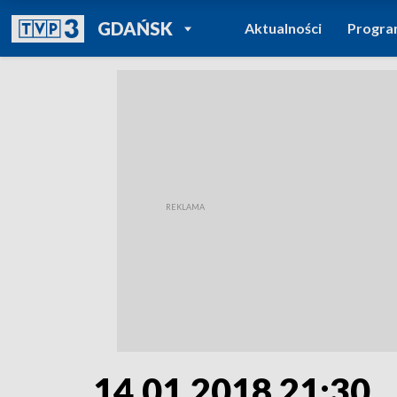
POWRÓT DO
GDAŃSK
Aktualności
Progr
TVP REGIONY
14.01.2018 21:30