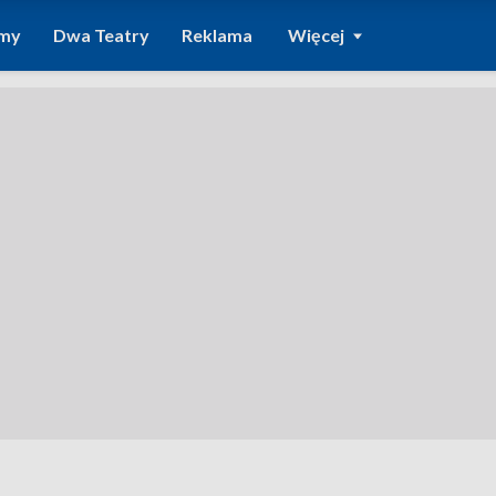
amy
Dwa Teatry
Reklama
Więcej