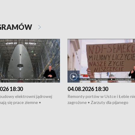
OGRAMÓW
026 18:30
04.08.2026 18:30
 budowy elektrowni jądrowej
Remonty portów w Ustce i Łebie ni
ają się prace ziemne •
zagrożone • Zarzuty dla pijanego
o umowę na budowę obwodnicy
kierowcy ciągnika • Protest
u Gdańskiego • Za kilka dni
poszkodowanych przez dewelopera
e ORP „Wicher” • 18 milionów
Gdyni • Milion zł dla dzieci z UCK od
a inwestycje w szkołach w Rumi
Cancer Fighters • Efekty wpisu Gdy
owie • Nowy sprzęt
Listę UNESCO • Kaszubscy kuczerz