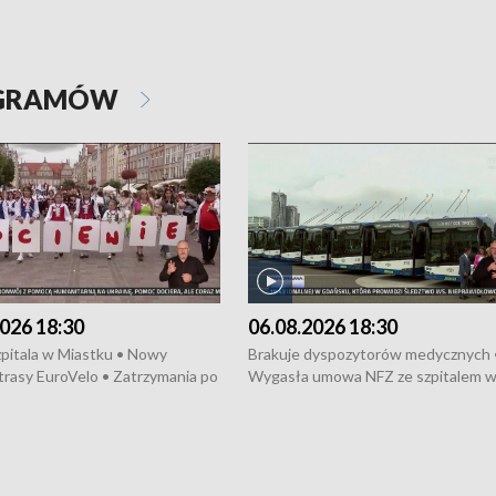
OGRAMÓW
026 18:30
06.08.2026 18:30
pitala w Miastku • Nowy
Brakuje dyspozytorów medycznych 
trasy EuroVelo • Zatrzymania po
Wygasła umowa NFZ ze szpitalem 
ościerzynie • Mieszkańcy
Miastku • Otwarto Morski Terminal
ą przeciwko budowie trasy
Przeładunkowy • Budowa morskiej 
wej • Kolejne konwoje
wiatrowej • Korki na gdańskich Sto
ne z Trójmiasta na Ukrainę •
Niebezpieczne zachowania na torac
ciewia na Jarmarku św.
Dziewięć nowych „trajtków” dla Gdy