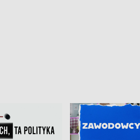
• Gdynia z lat 30. w
ikonie