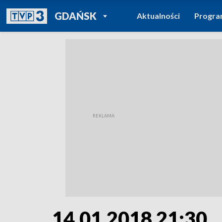
POWRÓT DO
GDAŃSK
Aktualności
Progr
TVP REGIONY
14.01.2018 21:30