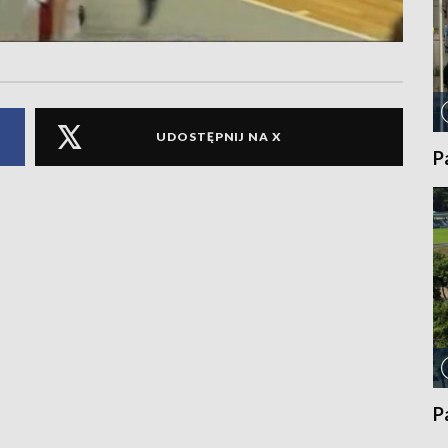
UDOSTĘPNIJ NA X
P
P