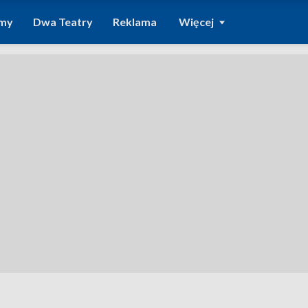
amy
Dwa Teatry
Reklama
Więcej