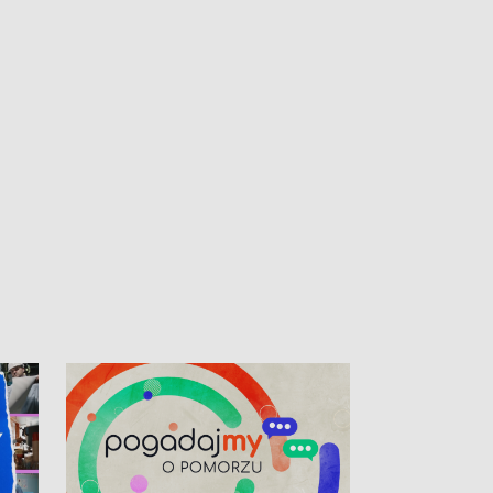
kardiologiczny dla Puckiego Szpitala • Na
witali Tour de P
Pomorzu znów rekordowe upały