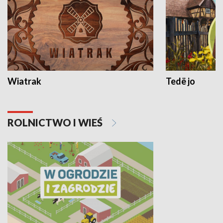
Wiatrak
Tedë jo
ROLNICTWO I WIEŚ