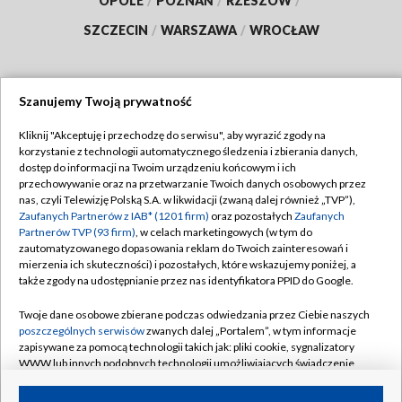
OPOLE
/
POZNAŃ
/
RZESZÓW
/
SZCZECIN
/
WARSZAWA
/
WROCŁAW
Szanujemy Twoją prywatność
Dołącz do nas:
Kliknij "Akceptuję i przechodzę do serwisu", aby wyrazić zgody na
korzystanie z technologii automatycznego śledzenia i zbierania danych,
TVP
dostęp do informacji na Twoim urządzeniu końcowym i ich
Abonament TVP
przechowywanie oraz na przetwarzanie Twoich danych osobowych przez
Regulamin TVP
nas, czyli Telewizję Polską S.A. w likwidacji (zwaną dalej również „TVP”),
Emisja w TVP
Zaufanych Partnerów z IAB* (1201 firm)
oraz pozostałych
Zaufanych
Polityka prywatności
Partnerów TVP (93 firm)
, w celach marketingowych (w tym do
Centrum informacji TVP
Moje zgody
zautomatyzowanego dopasowania reklam do Twoich zainteresowań i
mierzenia ich skuteczności) i pozostałych, które wskazujemy poniżej, a
Naziemna Telewizja Cyfrowa
Pomoc
także zgody na udostępnianie przez nas identyfikatora PPID do Google.
Sklep TVP
Biuro reklamy
Twoje dane osobowe zbierane podczas odwiedzania przez Ciebie naszych
Rada Programowa
poszczególnych serwisów
zwanych dalej „Portalem”, w tym informacje
Kontakt
zapisywane za pomocą technologii takich jak: pliki cookie, sygnalizatory
System NOS
WWW lub innych podobnych technologii umożliwiających świadczenie
dopasowanych i bezpiecznych usług, personalizację treści oraz reklam,
Informacje o nadawcy
Kanały
udostępnianie funkcji mediów społecznościowych oraz analizowanie