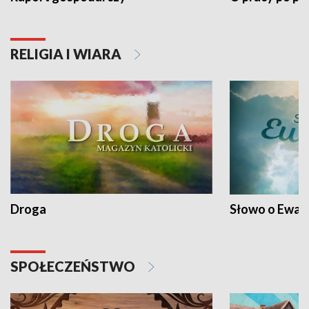
RELIGIA I WIARA
Droga
Słowo o Ewang
SPOŁECZEŃSTWO