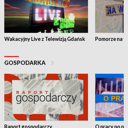
Wakacyjny Live z Telewizją Gdańsk
Pomorze na 
GOSPODARKA
Raport gospodarczy
O pracy po pr