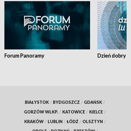
Forum Panoramy
Dzień dobry t
BIAŁYSTOK
/
BYDGOSZCZ
/
GDAŃSK
/
GORZÓW WLKP.
/
KATOWICE
/
KIELCE
/
KRAKÓW
/
LUBLIN
/
ŁÓDŹ
/
OLSZTYN
/