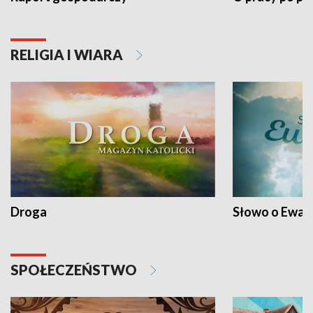
RELIGIA I WIARA
Droga
Słowo o Ewang
SPOŁECZEŃSTWO