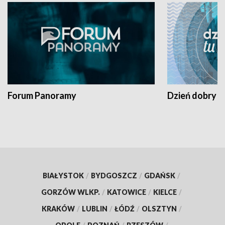
Forum Panoramy
Dzień dobry t
BIAŁYSTOK
/
BYDGOSZCZ
/
GDAŃSK
/
GORZÓW WLKP.
/
KATOWICE
/
KIELCE
/
KRAKÓW
/
LUBLIN
/
ŁÓDŹ
/
OLSZTYN
/