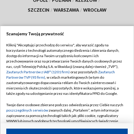
OPOLE
/
POZNAŃ
/
RZESZÓW
/
SZCZECIN
/
WARSZAWA
/
WROCŁAW
Szanujemy Twoją prywatność
Dołącz do nas:
Kliknij "Akceptuję i przechodzę do serwisu", aby wyrazić zgody na
korzystanie z technologii automatycznego śledzenia i zbierania danych,
TVP
dostęp do informacji na Twoim urządzeniu końcowym i ich
Abonament TVP
przechowywanie oraz na przetwarzanie Twoich danych osobowych przez
Regulamin TVP
nas, czyli Telewizję Polską S.A. w likwidacji (zwaną dalej również „TVP”),
Emisja w TVP
Zaufanych Partnerów z IAB* (1201 firm)
oraz pozostałych
Zaufanych
Polityka prywatności
Partnerów TVP (93 firm)
, w celach marketingowych (w tym do
Centrum informacji TVP
Moje zgody
zautomatyzowanego dopasowania reklam do Twoich zainteresowań i
mierzenia ich skuteczności) i pozostałych, które wskazujemy poniżej, a
Naziemna Telewizja Cyfrowa
Pomoc
także zgody na udostępnianie przez nas identyfikatora PPID do Google.
Sklep TVP
Biuro reklamy
Twoje dane osobowe zbierane podczas odwiedzania przez Ciebie naszych
Rada Programowa
poszczególnych serwisów
zwanych dalej „Portalem”, w tym informacje
Kontakt
zapisywane za pomocą technologii takich jak: pliki cookie, sygnalizatory
System NOS
WWW lub innych podobnych technologii umożliwiających świadczenie
dopasowanych i bezpiecznych usług, personalizację treści oraz reklam,
Informacje o nadawcy
Kanały
udostępnianie funkcji mediów społecznościowych oraz analizowanie