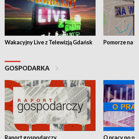
Wakacyjny Live z Telewizją Gdańsk
Pomorze na 
GOSPODARKA
Raport gospodarczy
O pracy po pr