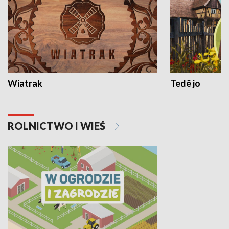
Wiatrak
Tedë jo
ROLNICTWO I WIEŚ