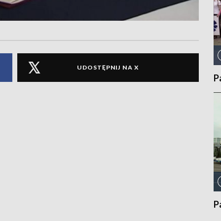
UDOSTĘPNIJ NA X
P
P