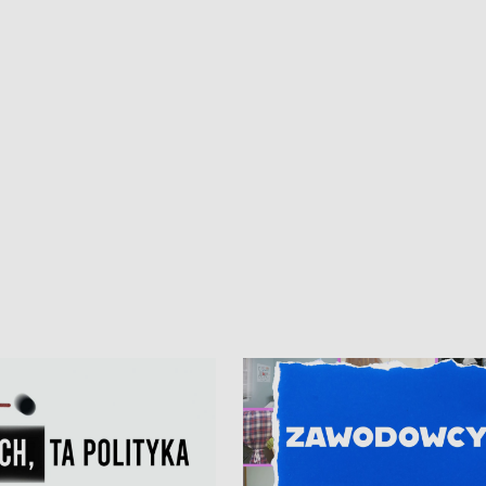
• Gdynia z lat 30. w
ikonie