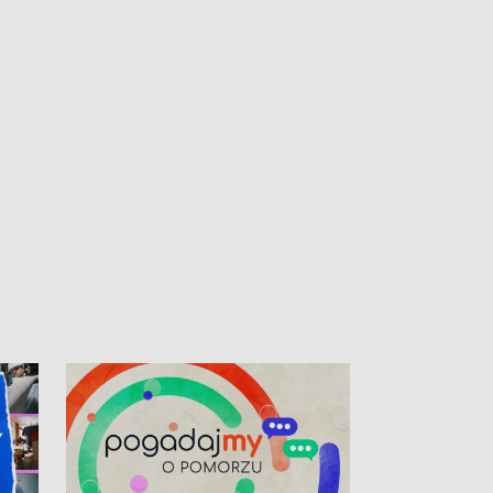
kardiologiczny dla Puckiego Szpitala • Na
witali Tour de P
Pomorzu znów rekordowe upały