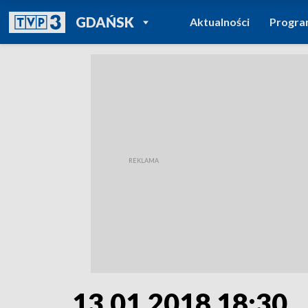
POWRÓT DO
GDAŃSK
Aktualności
Progr
TVP REGIONY
13.01.2018 18:30