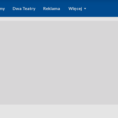
amy
Dwa Teatry
Reklama
Więcej