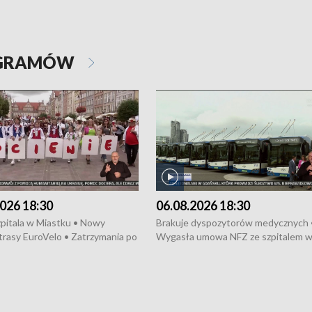
OGRAMÓW
026 18:30
06.08.2026 18:30
pitala w Miastku • Nowy
Brakuje dyspozytorów medycznych 
trasy EuroVelo • Zatrzymania po
Wygasła umowa NFZ ze szpitalem 
ościerzynie • Mieszkańcy
Miastku • Otwarto Morski Terminal
ą przeciwko budowie trasy
Przeładunkowy • Budowa morskiej 
wej • Kolejne konwoje
wiatrowej • Korki na gdańskich Sto
ne z Trójmiasta na Ukrainę •
Niebezpieczne zachowania na torac
ciewia na Jarmarku św.
Dziewięć nowych „trajtków” dla Gdy