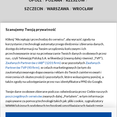
OPOLE
/
POZNAŃ
/
RZESZÓW
/
SZCZECIN
/
WARSZAWA
/
WROCŁAW
Szanujemy Twoją prywatność
Dołącz do nas:
Kliknij "Akceptuję i przechodzę do serwisu", aby wyrazić zgody na
korzystanie z technologii automatycznego śledzenia i zbierania danych,
TVP
dostęp do informacji na Twoim urządzeniu końcowym i ich
Abonament TVP
przechowywanie oraz na przetwarzanie Twoich danych osobowych przez
Regulamin TVP
nas, czyli Telewizję Polską S.A. w likwidacji (zwaną dalej również „TVP”),
Emisja w TVP
Zaufanych Partnerów z IAB* (1201 firm)
oraz pozostałych
Zaufanych
Polityka prywatności
Partnerów TVP (93 firm)
, w celach marketingowych (w tym do
Centrum informacji TVP
Moje zgody
zautomatyzowanego dopasowania reklam do Twoich zainteresowań i
mierzenia ich skuteczności) i pozostałych, które wskazujemy poniżej, a
Naziemna Telewizja Cyfrowa
Pomoc
także zgody na udostępnianie przez nas identyfikatora PPID do Google.
Sklep TVP
Biuro reklamy
Twoje dane osobowe zbierane podczas odwiedzania przez Ciebie naszych
Rada Programowa
poszczególnych serwisów
zwanych dalej „Portalem”, w tym informacje
Kontakt
zapisywane za pomocą technologii takich jak: pliki cookie, sygnalizatory
System NOS
WWW lub innych podobnych technologii umożliwiających świadczenie
dopasowanych i bezpiecznych usług, personalizację treści oraz reklam,
Informacje o nadawcy
Kanały
udostępnianie funkcji mediów społecznościowych oraz analizowanie