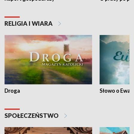
RELIGIA I WIARA
Droga
Słowo o Ewang
SPOŁECZEŃSTWO