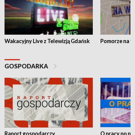
Wakacyjny Live z Telewizją Gdańsk
Pomorze na 
GOSPODARKA
Raport gospodarczy
O pracy po pr